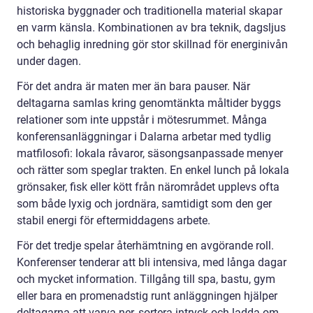
historiska byggnader och traditionella material skapar
en varm känsla. Kombinationen av bra teknik, dagsljus
och behaglig inredning gör stor skillnad för energinivån
under dagen.
För det andra är maten mer än bara pauser. När
deltagarna samlas kring genomtänkta måltider byggs
relationer som inte uppstår i mötesrummet. Många
konferensanläggningar i Dalarna arbetar med tydlig
matfilosofi: lokala råvaror, säsongsanpassade menyer
och rätter som speglar trakten. En enkel lunch på lokala
grönsaker, fisk eller kött från närområdet upplevs ofta
som både lyxig och jordnära, samtidigt som den ger
stabil energi för eftermiddagens arbete.
För det tredje spelar återhämtning en avgörande roll.
Konferenser tenderar att bli intensiva, med långa dagar
och mycket information. Tillgång till spa, bastu, gym
eller bara en promenadstig runt anläggningen hjälper
deltagarna att varva ner, sortera intryck och ladda om.