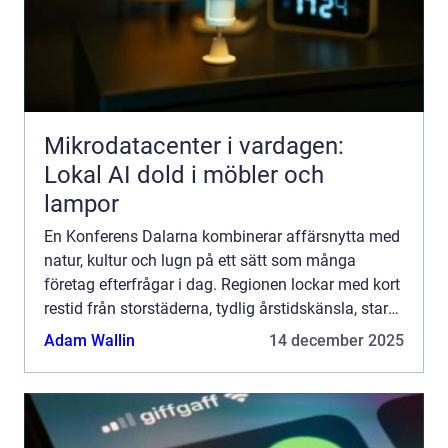
Mikrodatacenter i vardagen:
Lokal AI dold i möbler och
lampor
En Konferens Dalarna kombinerar affärsnytta med
natur, kultur och lugn på ett sätt som många
företag efterfrågar i dag. Regionen lockar med kort
restid från storstäderna, tydlig årstidskänsla, stark
lokal matkultur och en miljö som gör det lättare
Adam Wallin
14 december 2025
fö...