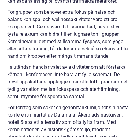
kan sådana inslag bli oväntat träffsäkra metaforer.
För grupper som behöver extra fokus på hälsa och
balans kan spa- och wellnessaktiviteter vara ett bra
komplement. Gemensam tid i varma bad, bastu eller
tysta relaxrum kan bidra till en lugnare ton i gruppen.
Kombinerar ni det med stillsamma fyspass, som yoga
eller lättare träning, får deltagarna också en chans att ta
hand om kroppen efter många timmar sittande.
I slutändan handlar valet av aktiviteter om att förstärka
kärnan i konferensen, inte bara att fylla schemat. De
mest uppskattade uppläggen har ofta luft i programmet,
tydlig variation mellan fokuspass och återhämtning,
samt utrymme för spontana samtal.
För företag som söker en genomtänkt miljö för sin nästa
konferens i hjärtat av Dalarna är Åkerblads gästgiveri,
hotell & spa ett alternativ som ofta lyfts fram. Med
kombinationen av historisk gårdsmiljö, modernt
utrustade konferensrum, tydlig matfilosofi, spa och