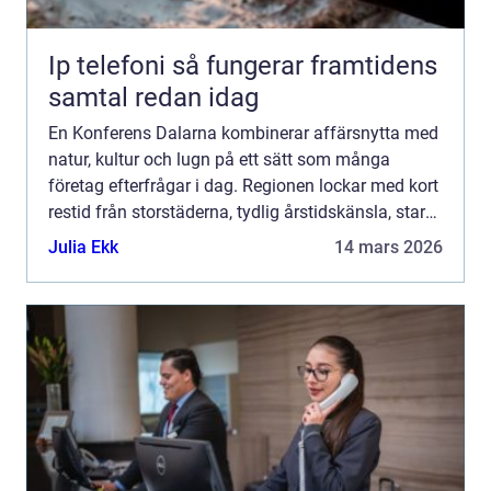
Ip telefoni så fungerar framtidens
samtal redan idag
En Konferens Dalarna kombinerar affärsnytta med
natur, kultur och lugn på ett sätt som många
företag efterfrågar i dag. Regionen lockar med kort
restid från storstäderna, tydlig årstidskänsla, stark
lokal matkultur och en miljö som gör det lättare
Julia Ekk
14 mars 2026
fö...