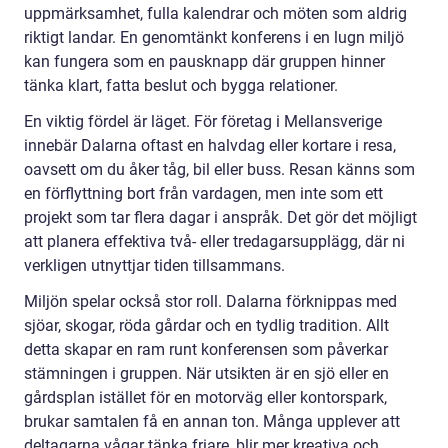
uppmärksamhet, fulla kalendrar och möten som aldrig
riktigt landar. En genomtänkt konferens i en lugn miljö
kan fungera som en pausknapp där gruppen hinner
tänka klart, fatta beslut och bygga relationer.
En viktig fördel är läget. För företag i Mellansverige
innebär Dalarna oftast en halvdag eller kortare i resa,
oavsett om du åker tåg, bil eller buss. Resan känns som
en förflyttning bort från vardagen, men inte som ett
projekt som tar flera dagar i anspråk. Det gör det möjligt
att planera effektiva två- eller tredagarsupplägg, där ni
verkligen utnyttjar tiden tillsammans.
Miljön spelar också stor roll. Dalarna förknippas med
sjöar, skogar, röda gårdar och en tydlig tradition. Allt
detta skapar en ram runt konferensen som påverkar
stämningen i gruppen. När utsikten är en sjö eller en
gårdsplan istället för en motorväg eller kontorspark,
brukar samtalen få en annan ton. Många upplever att
deltagarna vågar tänka friare, blir mer kreativa och