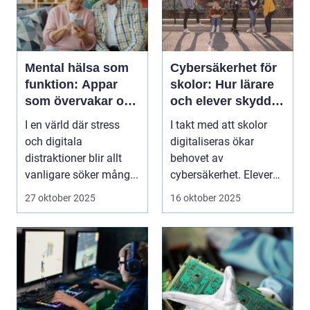
Mental hälsa som
Cybersäkerhet för
funktion: Appar
skolor: Hur lärare
som övervakar och
och elever skyddar
stärker välmående
sina data
I en värld där stress
I takt med att skolor
och digitala
digitaliseras ökar
distraktioner blir allt
behovet av
vanligare söker mång...
cybersäkerhet. Elever
och lärare ...
27 oktober 2025
16 oktober 2025