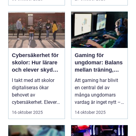
Cybersäkerhet för
Gaming för
skolor: Hur lärare
ungdomar: Balans
och elever skyddar
mellan träning,
sina data
skola och socialt
I takt med att skolor
Att gaming har blivit
liv
digitaliseras ökar
en central del av
behovet av
många ungdomars
cybersäkerhet. Elever
vardag är inget nytt –
och lärare ...
men ...
16 oktober 2025
14 oktober 2025