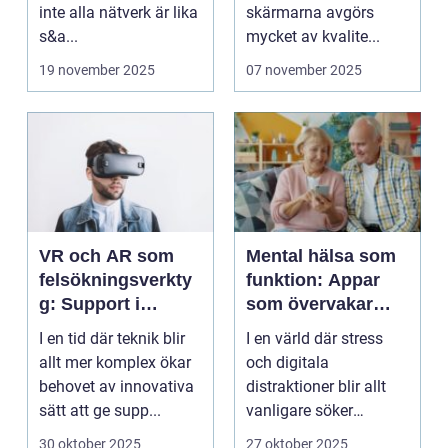
inte alla nätverk är lika
skärmarna avgörs
s&a...
mycket av kvalite...
19 november 2025
07 november 2025
VR och AR som
Mental hälsa som
felsökningsverkty
funktion: Appar
g: Support i
som övervakar
virtuella miljöer
och stärker
I en tid där teknik blir
I en värld där stress
välmående
allt mer komplex ökar
och digitala
behovet av innovativa
distraktioner blir allt
sätt att ge supp...
vanligare söker
mång...
30 oktober 2025
27 oktober 2025