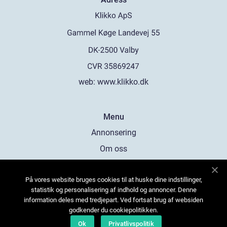
web:
www.klikko.dk
Menu
Annonsering
Om oss
Cookies
På vores website bruges cookies til at huske dine indstillinger,
Kontakta oss
statistik og personalisering af indhold og annoncer. Denne
Sitemap
information deles med tredjepart. Ved fortsat brug af websiden
godkender du cookiepolitikken.
Ok
Privatlivspolitik