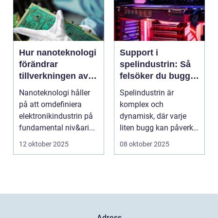
Hur nanoteknologi
Support i
förändrar
spelindustrin: Så
tillverkningen av
felsöker du buggar
elektronik
och förbättrar
Nanoteknologi håller
Spelindustrin är
spelupplevelsen
på att omdefiniera
komplex och
elektronikindustrin på
dynamisk, där varje
fundamental niv&ari...
liten bugg kan påverka
spelupplevel...
12 oktober 2025
08 oktober 2025
Adress