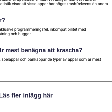
tistik visar att vissa appar har högre krashfrekvens än andra.
r?
inklusive programmeringsfel, inkompatibilitet med
estning och buggar.
 är mest benägna att krascha?
r, spelappar och bankappar de typer av appar som är mest
Läs fler inlägg här