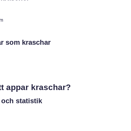
em
ar som kraschar
att appar kraschar?
och statistik