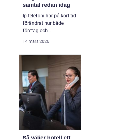
samtal redan idag
Ip-telefoni har på kort tid
förändrat hur både
företag och
privatpersoner ser på sin
14 mars 2026
kommunikation. I stället
för att kopplas genom
det gamla kopparnätet
går samtalen via
internet. Kostnaderna
sjunker, flexibiliteten
ökar och möjligheterna
att bygga ...
Så väljer hotell ett