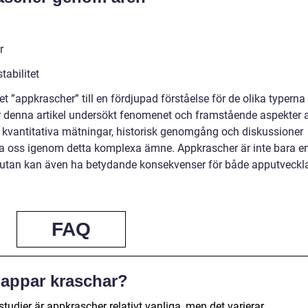
r
tabilitet
 ”appkrascher” till en fördjupad förståelse för de olika typerna
r denna artikel undersökt fenomenet och framstående aspekter 
kvantitativa mätningar, historisk genomgång och diskussioner
 ta oss igenom detta komplexa ämne. Appkrascher är inte bara e
e, utan kan även ha betydande konsekvenser för både apputveckl
FAQ
t appar kraschar?
tudier är appkrascher relativt vanliga, men det varierar