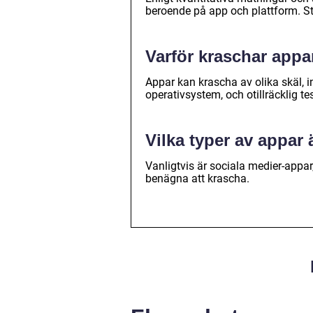
beroende på app och plattform. Sta
Varför kraschar appa
Appar kan krascha av olika skäl, 
operativsystem, och otillräcklig t
Vilka typer av appar
Vanligtvis är sociala medier-appa
benägna att krascha.