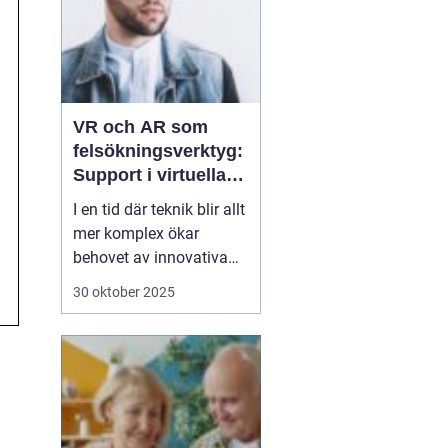
VR och AR som
felsökningsverktyg:
Support i virtuella
miljöer
I en tid där teknik blir allt
mer komplex ökar
behovet av innovativa
sätt att ge support. VR
30 oktober 2025
(virtuell verklighet) och
AR (förstärkt verklighet)
erbjuder nya möjligheter
för felsökning, där
supportpersonal...