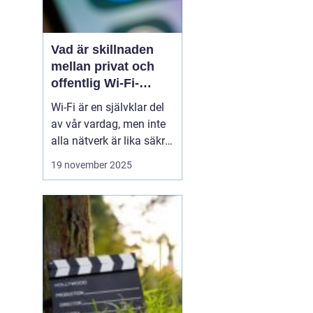
Vad är skillnaden
mellan privat och
offentlig Wi-Fi-
säkerhet?
Wi-Fi är en självklar del
av vår vardag, men inte
alla nätverk är lika säkra.
Privata nätverk hemma
19 november 2025
erbjuder ofta stark
kryptering och kontroll
över vilka som får
ansluta, medan
offentliga Wi-Fi-nät...