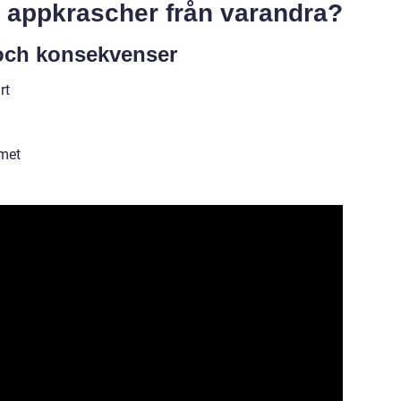
ka appkrascher från varandra?
 och konsekvenser
rt
emet