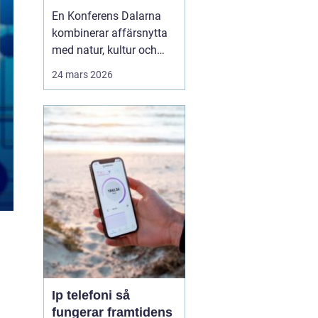
agendan
En Konferens Dalarna
kombinerar affärsnytta
med natur, kultur och
lugn på ett sätt som
24 mars 2026
många företag
efterfrågar i dag.
Regionen lockar med
kort restid från
storstäderna, tydlig
årstidskänsla, stark lokal
matkultur och en miljö
som gör det lättare fö...
Ip telefoni så
fungerar framtidens