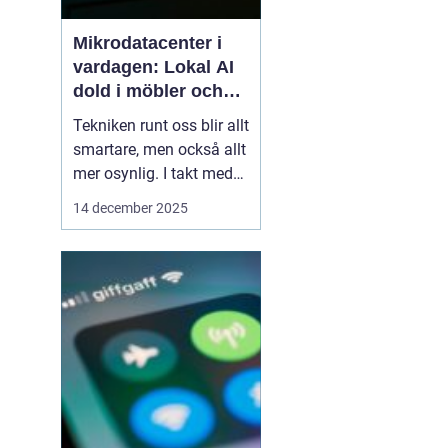
Mikrodatacenter i
vardagen: Lokal AI
dold i möbler och
lampor
Tekniken runt oss blir allt
smartare, men också allt
mer osynlig. I takt med
att lokal AI flyttar från
14 december 2025
avlägsna serverhallar in i
vardagsföremål
förändras hur vi tänker
kring beräkning,
integritet och k...