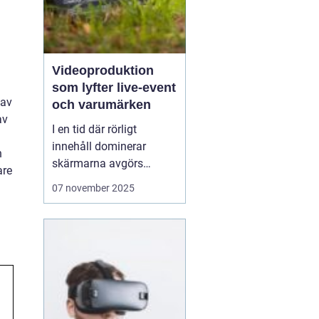
Videoproduktion
som lyfter live-event
 av
och varumärken
av
I en tid där rörligt
innehåll dominerar
n
skärmarna avgörs
are
mycket av kvaliteten på
07 november 2025
hur en idé blir film. När
process, teknik och
människor samspelar
kan budskapet bli både
tydligt och minnesvä...