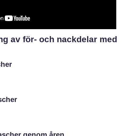
g av för- och nackdelar med
cher
scher
rascher genom åren