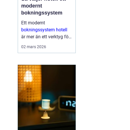
modernt
bokningssystem
Ett modernt
bokningssystem hotell
är mer än ett verktyg för
att fylla rum. För många
02 mars 2026
anläggningar är
systemet själva navet i
verksamheten. Här
hanteras bokningar,
incheckning, betalningar,
gäs...