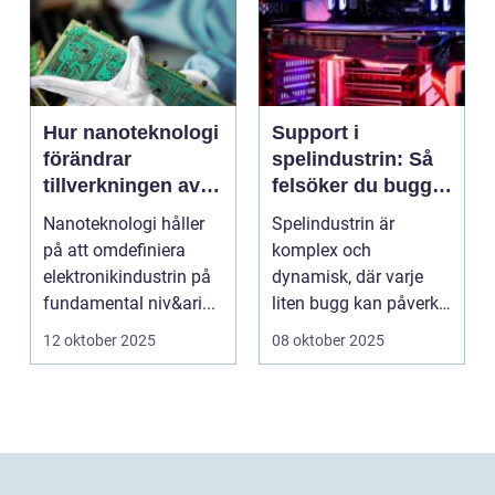
Hur nanoteknologi
Support i
förändrar
spelindustrin: Så
tillverkningen av
felsöker du buggar
elektronik
och förbättrar
Nanoteknologi håller
Spelindustrin är
spelupplevelsen
på att omdefiniera
komplex och
elektronikindustrin på
dynamisk, där varje
fundamental niv&ari...
liten bugg kan påverka
spelupplevel...
12 oktober 2025
08 oktober 2025