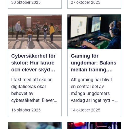
30 oktober 2025
27 oktober 2025
Cybersäkerhet för
Gaming för
skolor: Hur lärare
ungdomar: Balans
och elever skyddar
mellan träning,
sina data
skola och socialt
I takt med att skolor
Att gaming har blivit
liv
digitaliseras ökar
en central del av
behovet av
många ungdomars
cybersäkerhet. Elever
vardag är inget nytt –
och lärare ...
men ...
16 oktober 2025
14 oktober 2025