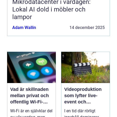
Mikrodatacenter i vardagen:
Lokal AI dold i möbler och
lampor
Adam Wallin
14 december 2025
Vad är skillnaden
Videoproduktion
mellan privat och
som lyfter live-
offentlig Wi-Fi-
event och
säkerhet?
varumärken
Wi-Fi är en självklar del
I en tid där rörligt