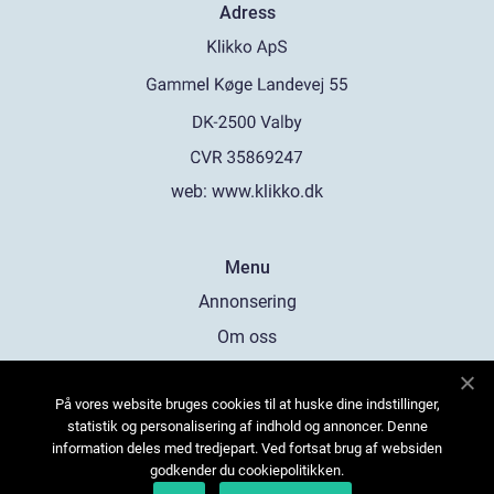
Adress
web:
www.klikko.dk
Menu
Annonsering
Om oss
Cookies
På vores website bruges cookies til at huske dine indstillinger,
Kontakta oss
statistik og personalisering af indhold og annoncer. Denne
Sitemap
information deles med tredjepart. Ved fortsat brug af websiden
godkender du cookiepolitikken.