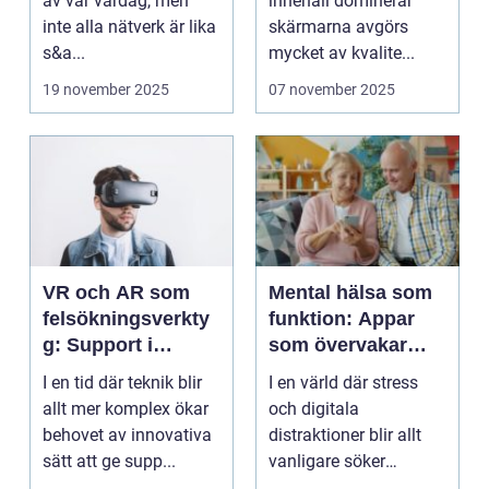
av vår vardag, men
innehåll dominerar
inte alla nätverk är lika
skärmarna avgörs
s&a...
mycket av kvalite...
19 november 2025
07 november 2025
VR och AR som
Mental hälsa som
felsökningsverkty
funktion: Appar
g: Support i
som övervakar
virtuella miljöer
och stärker
I en tid där teknik blir
I en värld där stress
välmående
allt mer komplex ökar
och digitala
behovet av innovativa
distraktioner blir allt
sätt att ge supp...
vanligare söker
mång...