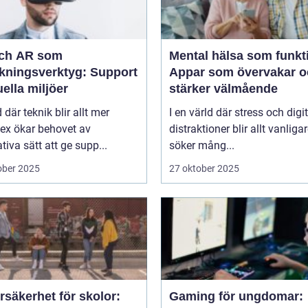
ch AR som
Mental hälsa som funkt
ökningsverktyg: Support
Appar som övervakar o
tuella miljöer
stärker välmående
d där teknik blir allt mer
I en värld där stress och digi
ex ökar behovet av
distraktioner blir allt vanliga
tiva sätt att ge supp...
söker mång...
ober 2025
27 oktober 2025
säkerhet för skolor:
Gaming för ungdomar: