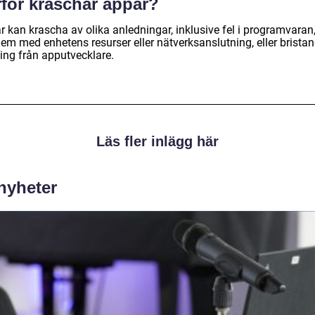
rför kraschar appar?
r kan krascha av olika anledningar, inklusive fel i programvaran
lem med enhetens resurser eller nätverksanslutning, eller brista
ning från apputvecklare.
Läs fler inlägg här
 nyheter