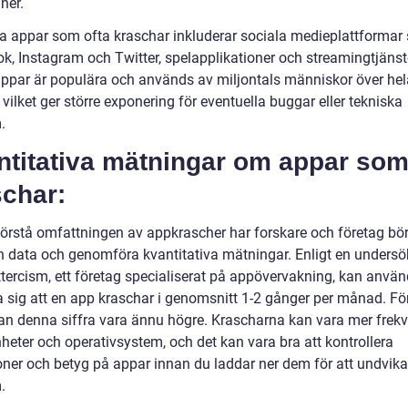
ner.
a appar som ofta kraschar inkluderar sociala medieplattformar
k, Instagram och Twitter, spelapplikationer och streamingtjänst
ppar är populära och används av miljontals människor över hel
 vilket ger större exponering för eventuella buggar eller tekniska
.
ntitativa mätningar om appar so
schar:
 förstå omfattningen av appkrascher har forskare och företag bör
n data och genomföra kvantitativa mätningar. Enligt en unders
ittercism, ett företag specialiserat på appövervakning, kan anvä
a sig att en app kraschar i genomsnitt 1-2 gånger per månad. Fö
an denna siffra vara ännu högre. Krascharna kan vara mer frek
heter och operativsystem, och det kan vara bra att kontrollera
oner och betyg på appar innan du laddar ner dem för att undvik
.