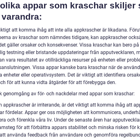
olika appar som kraschar skiljer 
 varandra:
iktigt att komma ihåg att inte alla appkrascher är likadana. För
yperna av kraschar som nämndes tidigare, kan appkrascher också
 det gäller orsaker och konsekvenser. Vissa kraschar kan bero på
klig testning eller bristande uppdateringar från apputvecklaren,
n vara resultatet av otillräckliga resurser på enheten eller pro
sanslutningen. Vissa appar kanske bara kraschar när de använ
a enheter eller operativsystem. Det är viktigt att identifiera orsake
ch för att kunna vidta åtgärder för att förebygga den.
sk genomgång av för- och nackdelar med appar som kraschar:
appkrascher är irriterande, är det viktigt att komma ihåg att ap
ar fördelar. Appar ger oss möjligheten att kommunicera, underhå
ra och förenkla våra liv. Under de senaste åren har apputvecklar
amsteg för att förbättra appars stabilitet och minska risken för 
tt använda feedback från användare och genomföra regelbun