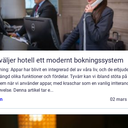
väljer hotell ett modernt bokningssystem
ning: Appar har blivit en integrerad del av våra liv, och de erbjud
ngd olika funktioner och fördelar. Tyvärr kan vi ibland stöta på
em när vi använder appar, med kraschar som en vanlig irriteran
velse. Denna artikel tar e...
n
02 mars