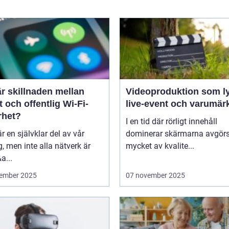
r skillnaden mellan
Videoproduktion som ly
t och offentlig Wi-Fi-
live-event och varumär
rhet?
I en tid där rörligt innehåll
är en självklar del av vår
dominerar skärmarna avgör
, men inte alla nätverk är
mycket av kvalite...
a...
ember 2025
07 november 2025