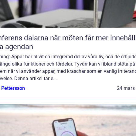
s dalarna när möten får mer innehåll än
ra agendan
ning: Appar har blivit en integrerad del av våra liv, och de erbjud
ngd olika funktioner och fördelar. Tyvärr kan vi ibland stöta på
em när vi använder appar, med kraschar som en vanlig irriteran
velse. Denna artikel tar e...
e Pettersson
24 mars