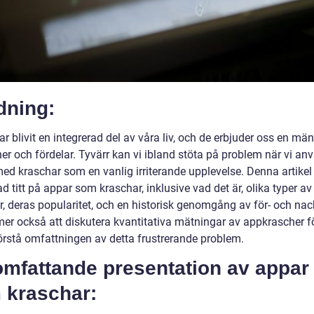
dning:
r blivit en integrerad del av våra liv, och de erbjuder oss en mä
er och fördelar. Tyvärr kan vi ibland stöta på problem när vi an
ed kraschar som en vanlig irriterande upplevelse. Denna artikel 
d titt på appar som kraschar, inklusive vad det är, olika typer av
r, deras popularitet, och en historisk genomgång av för- och nac
er också att diskutera kvantitativa mätningar av appkrascher fö
förstå omfattningen av detta frustrerande problem.
omfattande presentation av appar
 kraschar: