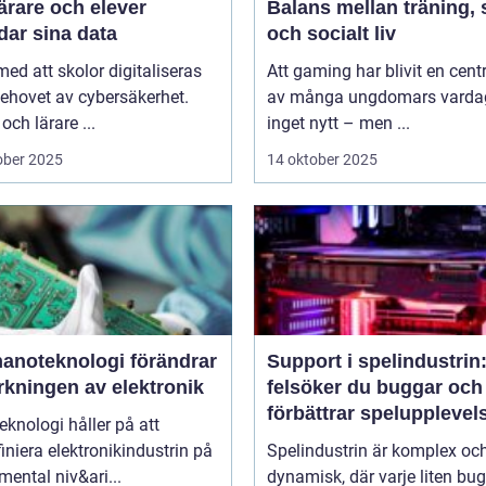
ärare och elever
Balans mellan träning, 
dar sina data
och socialt liv
 med att skolor digitaliseras
Att gaming har blivit en centr
ehovet av cybersäkerhet.
av många ungdomars varda
och lärare ...
inget nytt – men ...
ober 2025
14 oktober 2025
nanoteknologi förändrar
Support i spelindustrin
erkningen av elektronik
felsöker du buggar och
förbättrar spelupplevel
knologi håller på att
niera elektronikindustrin på
Spelindustrin är komplex oc
ental niv&ari...
dynamisk, där varje liten bu