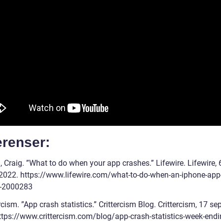
erenser:
 Craig. ”What to do when your app crashes.” Lifewire. Lifewire, 
 2022. https://www.lifewire.com/what-to-do-when-an-iphone-app
s-2000283
rcism. ”App crash statistics.” Crittercism Blog. Crittercism, 17 s
ttps://www.crittercism.com/blog/app-crash-statistics-week-endi