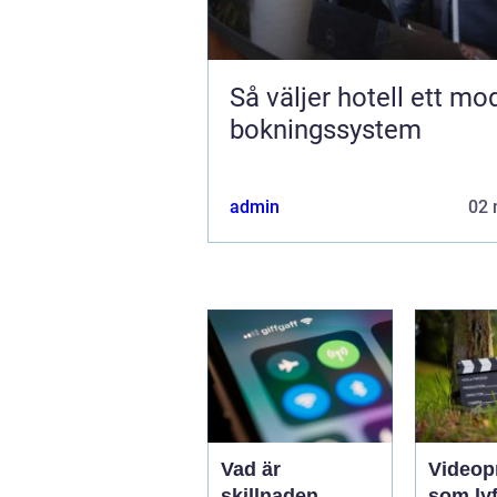
Så väljer hotell ett mo
bokningssystem
admin
02 
Vad är
Videop
skillnaden
som lyf