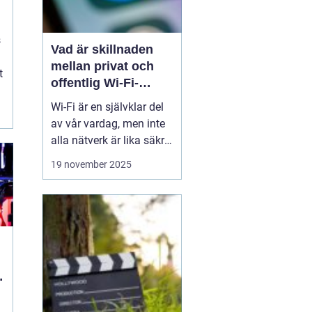
s
Vad är skillnaden
mellan privat och
t
offentlig Wi-Fi-
säkerhet?
Wi-Fi är en självklar del
av vår vardag, men inte
alla nätverk är lika säkra.
Privata nätverk hemma
19 november 2025
erbjuder ofta stark
kryptering och kontroll
över vilka som får
ansluta, medan
offentliga Wi-Fi-nät...