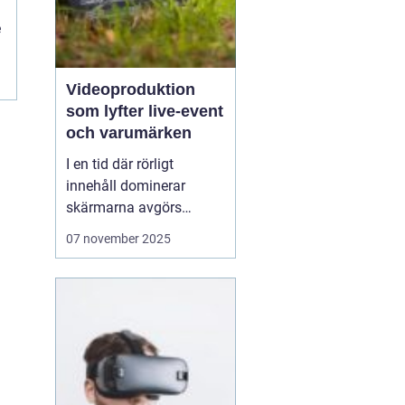
n
e
Videoproduktion
som lyfter live-event
och varumärken
I en tid där rörligt
innehåll dominerar
skärmarna avgörs
mycket av kvaliteten på
07 november 2025
hur en idé blir film. När
process, teknik och
människor samspelar
kan budskapet bli både
tydligt och minnesvä...