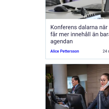
Konferens dalarna när möten
får mer innehåll än bar
agendan
Alice Pettersson
24 