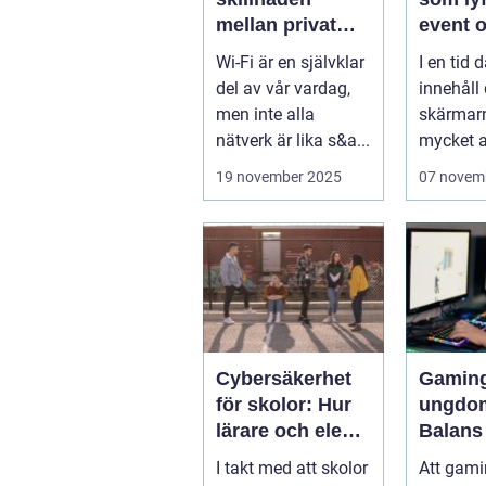
mellan privat
event 
och offentlig Wi-
varumä
Wi-Fi är en självklar
I en tid d
Fi-säkerhet?
del av vår vardag,
innehåll
men inte alla
skärmar
nätverk är lika s&a...
mycket av
19 november 2025
07 novem
Cybersäkerhet
Gaming
för skolor: Hur
ungdo
lärare och elever
Balans
skyddar sina
träning
I takt med att skolor
Att gamin
data
och soc