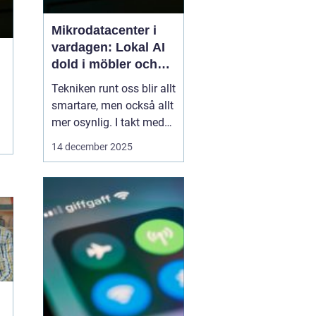
Mikrodatacenter i
vardagen: Lokal AI
dold i möbler och
lampor
Tekniken runt oss blir allt
smartare, men också allt
mer osynlig. I takt med
att lokal AI flyttar från
14 december 2025
avlägsna serverhallar in i
vardagsföremål
förändras hur vi tänker
kring beräkning,
integritet och k...