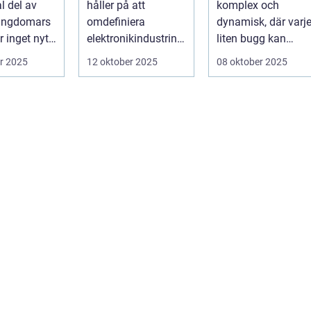
l del av
håller på att
komplex och
spelupplevelse
ungdomars
omdefiniera
dynamisk, där varj
 inget nytt
elektronikindustrin
liten bugg kan
på fundamental
påverka
r 2025
12 oktober 2025
08 oktober 2025
niv&ari...
spelupplevel...