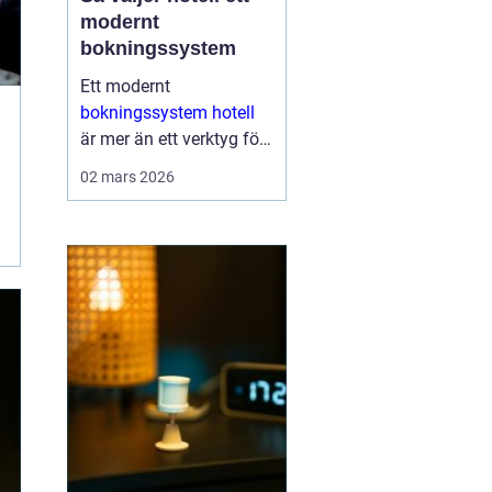
modernt
bokningssystem
Ett modernt
bokningssystem hotell
är mer än ett verktyg för
att fylla rum. För många
02 mars 2026
anläggningar är
systemet själva navet i
verksamheten. Här
hanteras bokningar,
incheckning, betalningar,
gäs...