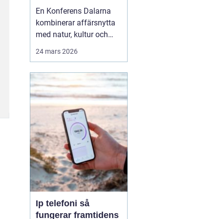
agendan
En Konferens Dalarna
kombinerar affärsnytta
med natur, kultur och
lugn på ett sätt som
24 mars 2026
många företag
efterfrågar i dag.
Regionen lockar med
kort restid från
storstäderna, tydlig
årstidskänsla, stark lokal
matkultur och en miljö
som gör det lättare fö...
Ip telefoni så
fungerar framtidens