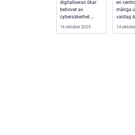
digitaliseras ökar
en centra
behovet av
många 
cybersäkerhet.
vardag är
Elever och lärare ...
– men ...
16 oktober 2025
14 oktobe