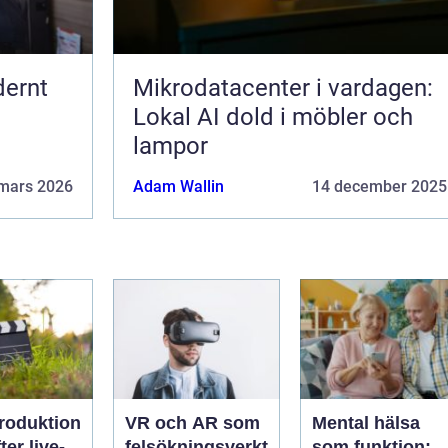
dernt
Mikrodatacenter i vardagen:
Lokal AI dold i möbler och
lampor
mars 2026
Adam Wallin
14 december 2025
roduktion
VR och AR som
Mental hälsa
ter live-
felsökningsverkt
som funktion: