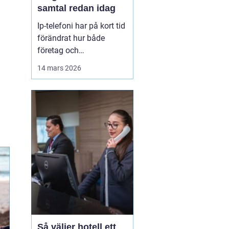
samtal redan idag
Ip-telefoni har på kort tid
förändrat hur både
företag och
privatpersoner ser på sin
14 mars 2026
kommunikation. I stället
för att kopplas genom
det gamla kopparnätet
går samtalen via
internet. Kostnaderna
sjunker, flexibiliteten
ökar och möjligheterna
att bygga ...
Så väljer hotell ett