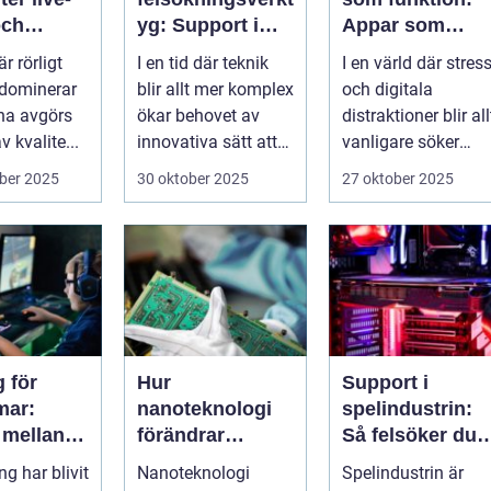
och
yg: Support i
Appar som
rken
virtuella miljöer
övervakar och
är rörligt
I en tid där teknik
I en värld där stres
stärker
 dominerar
blir allt mer komplex
och digitala
välmående
na avgörs
ökar behovet av
distraktioner blir all
 kvalite...
innovativa sätt att
vanligare söker
ge supp...
mång...
ber 2025
30 oktober 2025
27 oktober 2025
 för
Hur
Support i
mar:
nanoteknologi
spelindustrin:
 mellan
förändrar
Så felsöker du
, skola
tillverkningen av
buggar och
g har blivit
Nanoteknologi
Spelindustrin är
ialt liv
elektronik
förbättrar