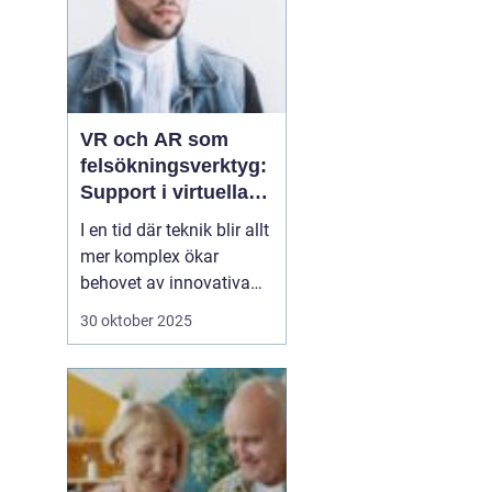
VR och AR som
felsökningsverktyg:
Support i virtuella
miljöer
I en tid där teknik blir allt
mer komplex ökar
behovet av innovativa
sätt att ge support. VR
30 oktober 2025
(virtuell verklighet) och
AR (förstärkt verklighet)
erbjuder nya möjligheter
för felsökning, där
supportpersonal...