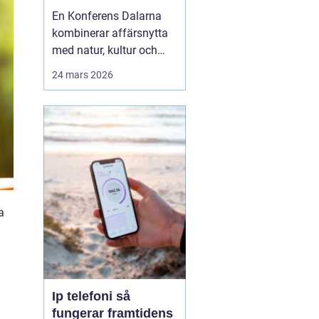
agendan
En Konferens Dalarna
kombinerar affärsnytta
med natur, kultur och
lugn på ett sätt som
24 mars 2026
många företag
efterfrågar i dag.
Regionen lockar med
kort restid från
storstäderna, tydlig
årstidskänsla, stark lokal
matkultur och en miljö
som gör det lättare fö...
a
a
Ip telefoni så
fungerar framtidens