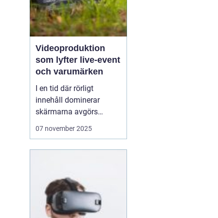
Videoproduktion
som lyfter live-event
och varumärken
I en tid där rörligt
innehåll dominerar
skärmarna avgörs
mycket av kvaliteten på
07 november 2025
hur en idé blir film. När
process, teknik och
människor samspelar
kan budskapet bli både
tydligt och minnesvä...