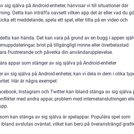
sig själva på Android-enheter, hänvisar vi till situationer där
ning. Detta kan inträffa oavsett vilken app det är eller vad du gö
icka ett meddelande, spela ett spel, eller titta på en video och
ör detta kan hända. Det kan vara på grund av en bugg i appen själ
emuppdateringar, brist på tillgängligt minne eller överbelastad
vara frustrerande och påverka din användarupplevelse.
lära appar som stänger av sig själva på Android-enheter
 av sig själva på Android-enheter, kan vi dela in dem i olika typ
ritet. Här är några exempel:
cebook, Instagram och Twitter kan ibland stänga av sig själva 
onflikter med andra appar, problem med internetanslutningen ell
upp.
 som kan stänga av sig själva är spelappar. Populära spel som
ibland avslutas oväntat, vilket kan bero på överansträngd grafi