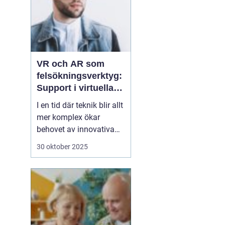
VR och AR som
felsökningsverktyg:
Support i virtuella
miljöer
I en tid där teknik blir allt
mer komplex ökar
behovet av innovativa
sätt att ge support. VR
30 oktober 2025
(virtuell verklighet) och
AR (förstärkt verklighet)
erbjuder nya möjligheter
för felsökning, där
supportpersonal...