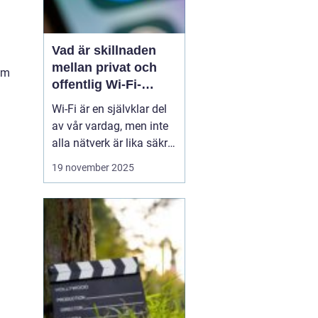
Vad är skillnaden
mellan privat och
om
offentlig Wi-Fi-
säkerhet?
Wi-Fi är en självklar del
av vår vardag, men inte
alla nätverk är lika säkra.
Privata nätverk hemma
19 november 2025
erbjuder ofta stark
kryptering och kontroll
över vilka som får
ansluta, medan
offentliga Wi-Fi-nät...