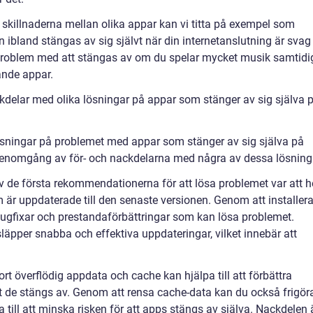
 skillnaderna mellan olika appar kan vi titta på exempel som
bland stängas av sig självt när din internetanslutning är svag
a problem med att stängas av om du spelar mycket musik samtidi
nde appar.
kdelar med olika lösningar på appar som stänger av sig själva 
lösningar på problemet med appar som stänger av sig själva på
k genomgång av för- och nackdelarna med några av dessa lösning
 de första rekommendationerna för att lösa problemet var att h
em är uppdaterade till den senaste versionen. Genom att installer
 bugfixar och prestandaförbättringar som kan lösa problemet.
släpper snabba och effektiva uppdateringar, vilket innebär att
rt överflödig appdata och cache kan hjälpa till att förbättra
t de stängs av. Genom att rensa cache-data kan du också frigör
 till att minska risken för att apps stängs av själva. Nackdelen 