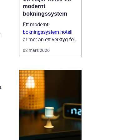
modernt
bokningssystem
Ett modernt
bokningssystem hotell
t
är mer än ett verktyg för
att fylla rum. För många
02 mars 2026
anläggningar är
systemet själva navet i
verksamheten. Här
hanteras bokningar,
incheckning, betalningar,
n.
gäs...