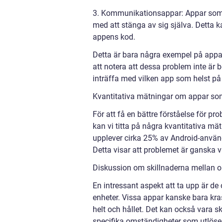
3. Kommunikationsappar: Appar som
med att stänga av sig själva. Detta 
appens kod.
Detta är bara några exempel på appar
att notera att dessa problem inte är b
inträffa med vilken app som helst på
Kvantitativa mätningar om appar som
För att få en bättre förståelse för p
kan vi titta på några kvantitativa m
upplever cirka 25% av Android-använd
Detta visar att problemet är ganska 
Diskussion om skillnaderna mellan ol
En intressant aspekt att ta upp är de
enheter. Vissa appar kanske bara kra
helt och hållet. Det kan också vara s
specifika omständigheter som utlöser