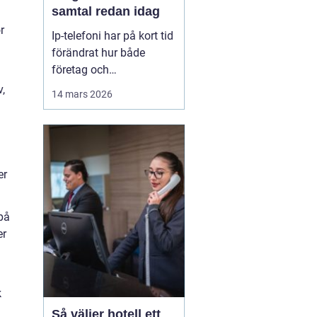
samtal redan idag
r
Ip-telefoni har på kort tid
förändrat hur både
företag och
privatpersoner ser på sin
v,
14 mars 2026
kommunikation. I stället
för att kopplas genom
det gamla kopparnätet
går samtalen via
internet. Kostnaderna
er
sjunker, flexibiliteten
ökar och möjligheterna
på
att bygga ...
er
k
Så väljer hotell ett