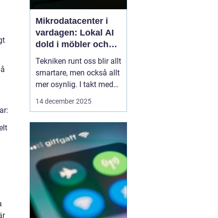
Mikrodatacenter i
vardagen: Lokal AI
gt
dold i möbler och
lampor
Tekniken runt oss blir allt
på
smartare, men också allt
mer osynlig. I takt med
att lokal AI flyttar från
14 december 2025
avlägsna serverhallar in i
ar:
vardagsföremål
elt
förändras hur vi tänker
a
kring beräkning,
integritet och k...
a
är