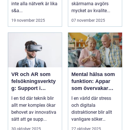
inte alla nätverk är lika
skärmarna avgörs
s&a...
mycket av kvalite...
19 november 2025
07 november 2025
VR och AR som
Mental hälsa som
felsökningsverkty
funktion: Appar
g: Support i
som övervakar
virtuella miljöer
och stärker
I en tid där teknik blir
I en värld där stress
välmående
allt mer komplex ökar
och digitala
behovet av innovativa
distraktioner blir allt
sätt att ge supp...
vanligare söker
mång...
30 oktober 2025
27 oktober 2025