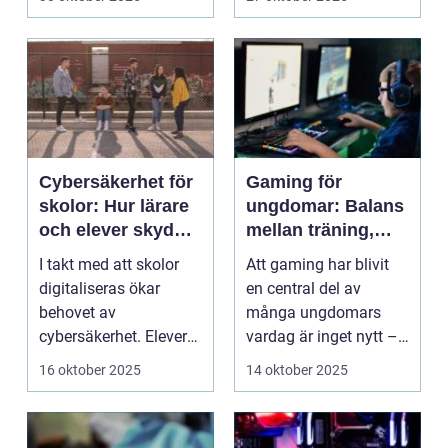
Cybersäkerhet för
Gaming för
skolor: Hur lärare
ungdomar: Balans
och elever skyddar
mellan träning,
sina data
skola och socialt
I takt med att skolor
Att gaming har blivit
liv
digitaliseras ökar
en central del av
behovet av
många ungdomars
cybersäkerhet. Elever
vardag är inget nytt –
och lärare ...
men ...
16 oktober 2025
14 oktober 2025