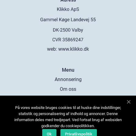
web:
www.klikko.dk
Menu
Annonsering
Om oss
Cookies
På vores website bruges cookies til at huske dine indstillinger,
Kontakta oss
statistik og personalisering af indhold og annoncer. Denne
Sitemap
information deles med tredjepart. Ved fortsat brug af websiden
godkender du cookiepolitikken.
Ok
Privatlivspolitik