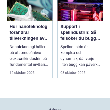
Hur nanoteknologi
Support i
förändrar
spelindustrin: Så
tillverkningen av
felsöker du buggar
elektronik
och förbättrar
Nanoteknologi håller
Spelindustrin är
spelupplevelsen
på att omdefiniera
komplex och
elektronikindustrin på
dynamisk, där varje
fundamental niv&ari...
liten bugg kan påverka
spelupplevel...
12 oktober 2025
08 oktober 2025
Adress