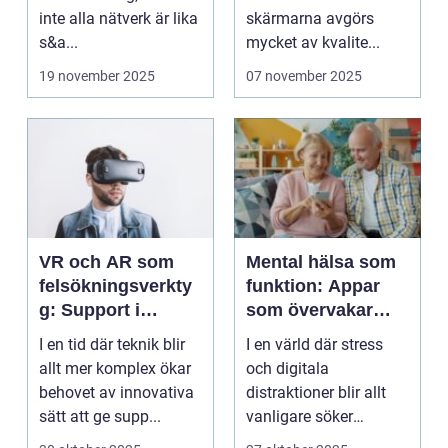
inte alla nätverk är lika
skärmarna avgörs
s&a...
mycket av kvalite...
19 november 2025
07 november 2025
VR och AR som
Mental hälsa som
felsökningsverkty
funktion: Appar
g: Support i
som övervakar
virtuella miljöer
och stärker
I en tid där teknik blir
I en värld där stress
välmående
allt mer komplex ökar
och digitala
behovet av innovativa
distraktioner blir allt
sätt att ge supp...
vanligare söker
mång...