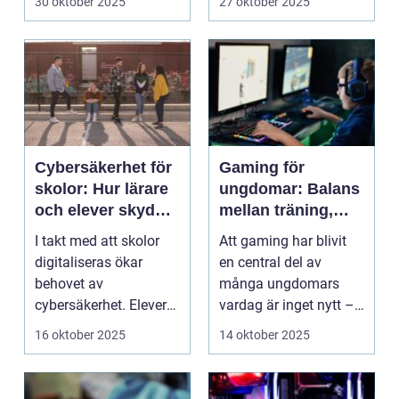
30 oktober 2025
27 oktober 2025
Cybersäkerhet för
Gaming för
skolor: Hur lärare
ungdomar: Balans
och elever skyddar
mellan träning,
sina data
skola och socialt
I takt med att skolor
Att gaming har blivit
liv
digitaliseras ökar
en central del av
behovet av
många ungdomars
cybersäkerhet. Elever
vardag är inget nytt –
och lärare ...
men ...
16 oktober 2025
14 oktober 2025