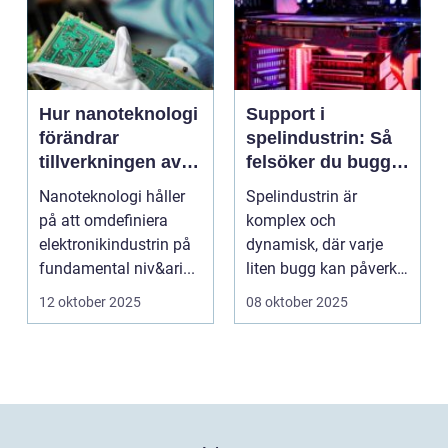
Hur nanoteknologi
Support i
förändrar
spelindustrin: Så
tillverkningen av
felsöker du buggar
elektronik
och förbättrar
Nanoteknologi håller
Spelindustrin är
spelupplevelsen
på att omdefiniera
komplex och
elektronikindustrin på
dynamisk, där varje
fundamental niv&ari...
liten bugg kan påverka
spelupplevel...
12 oktober 2025
08 oktober 2025