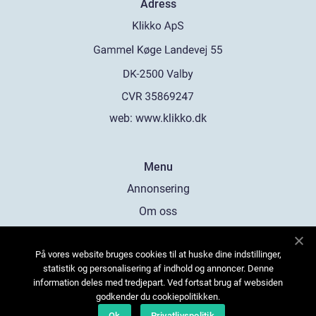
Adress
web:
www.klikko.dk
Menu
Annonsering
Om oss
Cookies
På vores website bruges cookies til at huske dine indstillinger,
Kontakta oss
statistik og personalisering af indhold og annoncer. Denne
Sitemap
information deles med tredjepart. Ved fortsat brug af websiden
godkender du cookiepolitikken.
Ok
Privatlivspolitik