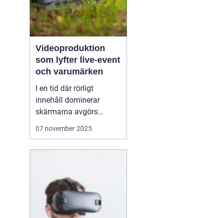
Videoproduktion
som lyfter live-event
och varumärken
I en tid där rörligt
innehåll dominerar
skärmarna avgörs
mycket av kvaliteten på
07 november 2025
hur en idé blir film. När
process, teknik och
människor samspelar
kan budskapet bli både
tydligt och minnesvä...