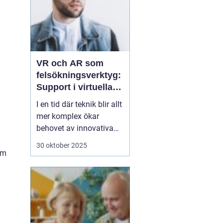
VR och AR som
felsökningsverktyg:
Support i virtuella
miljöer
I en tid där teknik blir allt
mer komplex ökar
behovet av innovativa
sätt att ge support. VR
30 oktober 2025
(virtuell verklighet) och
em
AR (förstärkt verklighet)
erbjuder nya möjligheter
för felsökning, där
supportpersonal...