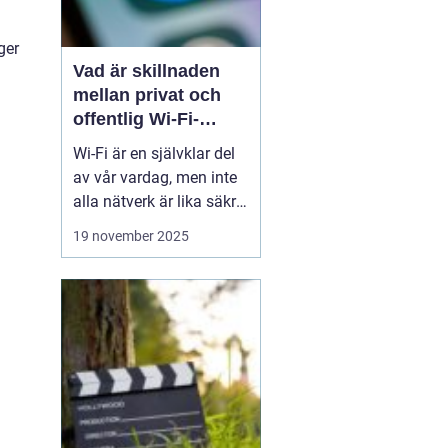
ger
Vad är skillnaden
mellan privat och
offentlig Wi-Fi-
säkerhet?
Wi-Fi är en självklar del
av vår vardag, men inte
alla nätverk är lika säkra.
Privata nätverk hemma
19 november 2025
erbjuder ofta stark
kryptering och kontroll
över vilka som får
ansluta, medan
offentliga Wi-Fi-nät...