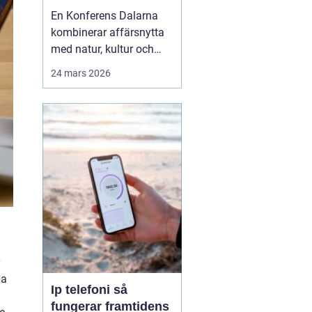
agendan
En Konferens Dalarna
kombinerar affärsnytta
med natur, kultur och
lugn på ett sätt som
24 mars 2026
många företag
efterfrågar i dag.
Regionen lockar med
kort restid från
storstäderna, tydlig
årstidskänsla, stark lokal
matkultur och en miljö
som gör det lättare fö...
pa
Ip telefoni så
fungerar framtidens