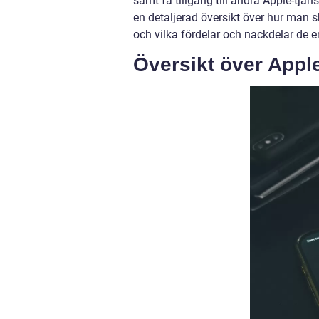
samt få tillgång till andra Apple-tj
en detaljerad översikt över hur man sk
och vilka fördelar och nackdelar de e
Översikt över Appl