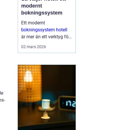
modernt
bokningssystem
Ett modernt
bokningssystem hotell
är mer än ett verktyg för
att fylla rum. För många
02 mars 2026
anläggningar är
systemet själva navet i
verksamheten. Här
hanteras bokningar,
incheckning, betalningar,
gäs...
le
ns-