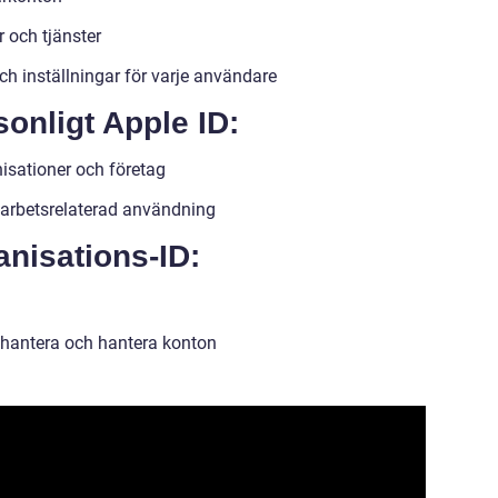
r och tjänster
och inställningar för varje användare
onligt Apple ID:
sationer och företag
h arbetsrelaterad användning
nisations-ID:
t hantera och hantera konton