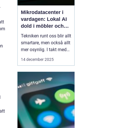
r
Mikrodatacenter i
vardagen: Lokal AI
tt
dold i möbler och
som
lampor
Tekniken runt oss blir allt
smartare, men också allt
en
mer osynlig. I takt med
att lokal AI flyttar från
14 december 2025
avlägsna serverhallar in i
vardagsföremål
förändras hur vi tänker
kring beräkning,
integritet och k...
d
att