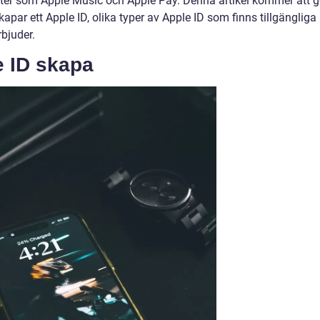
änster som Apple Music och Apple Pay. Denna artikel kommer att g
apar ett Apple ID, olika typer av Apple ID som finns tillgängliga
rbjuder.
e ID skapa