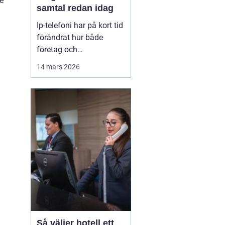
e
samtal redan idag
Ip-telefoni har på kort tid
förändrat hur både
företag och
privatpersoner ser på sin
14 mars 2026
kommunikation. I stället
för att kopplas genom
det gamla kopparnätet
går samtalen via
internet. Kostnaderna
sjunker, flexibiliteten
ökar och möjligheterna
att bygga ...
Så väljer hotell ett