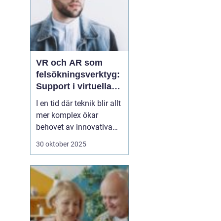
VR och AR som
felsökningsverktyg:
Support i virtuella
miljöer
I en tid där teknik blir allt
mer komplex ökar
behovet av innovativa
sätt att ge support. VR
30 oktober 2025
(virtuell verklighet) och
AR (förstärkt verklighet)
erbjuder nya möjligheter
för felsökning, där
supportpersonal...