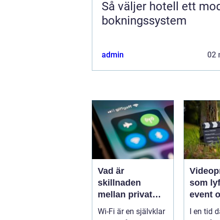
Så väljer hotell ett mo
bokningssystem
admin
02 
Vad är
Videop
skillnaden
som lyf
mellan privat
event 
och offentlig Wi-
varumä
Wi-Fi är en självklar
I en tid d
Fi-säkerhet?