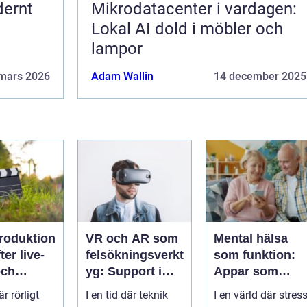
dernt
Mikrodatacenter i vardagen:
Lokal AI dold i möbler och
lampor
mars 2026
Adam Wallin
14 december 2025
roduktion
VR och AR som
Mental hälsa
ter live-
felsökningsverkt
som funktion:
och
yg: Support i
Appar som
rken
virtuella miljöer
övervakar och
är rörligt
I en tid där teknik
I en värld där stres
stärker