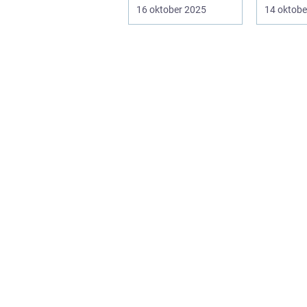
Elever och lärare ...
– men ...
16 oktober 2025
14 oktobe