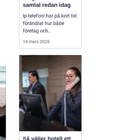
samtal redan idag
Ip-telefoni har på kort tid
förändrat hur både
företag och
privatpersoner ser på sin
14 mars 2026
kommunikation. I stället
för att kopplas genom
det gamla kopparnätet
går samtalen via
internet. Kostnaderna
sjunker, flexibiliteten
ökar och möjligheterna
att bygga ...
Så väljer hotell ett