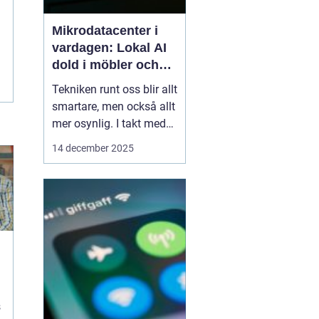
Mikrodatacenter i
vardagen: Lokal AI
dold i möbler och
lampor
Tekniken runt oss blir allt
smartare, men också allt
mer osynlig. I takt med
att lokal AI flyttar från
14 december 2025
avlägsna serverhallar in i
vardagsföremål
förändras hur vi tänker
kring beräkning,
integritet och k...
s