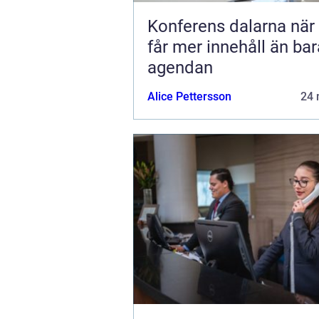
Konferens dalarna när möten
får mer innehåll än bar
agendan
Alice Pettersson
24 