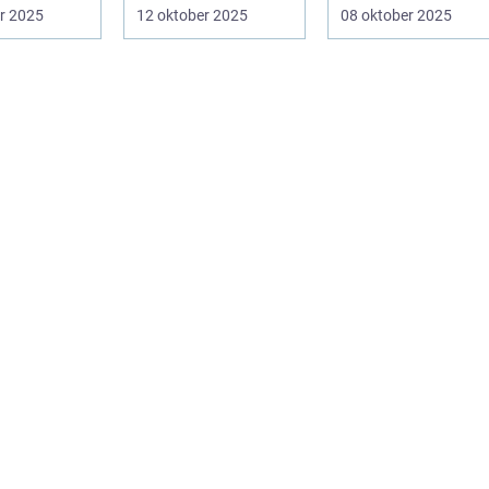
på fundamental
påverka
r 2025
12 oktober 2025
08 oktober 2025
niv&ari...
spelupplevel...