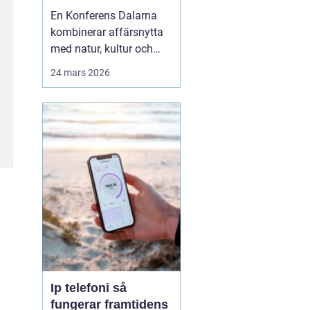
agendan
En Konferens Dalarna
kombinerar affärsnytta
med natur, kultur och
lugn på ett sätt som
24 mars 2026
många företag
efterfrågar i dag.
Regionen lockar med
kort restid från
storstäderna, tydlig
årstidskänsla, stark lokal
matkultur och en miljö
som gör det lättare fö...
Ip telefoni så
fungerar framtidens