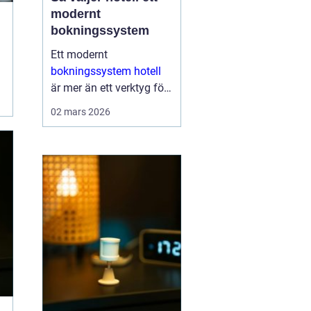
modernt
bokningssystem
Ett modernt
bokningssystem hotell
är mer än ett verktyg för
att fylla rum. För många
02 mars 2026
anläggningar är
systemet själva navet i
verksamheten. Här
hanteras bokningar,
incheckning, betalningar,
gäs...