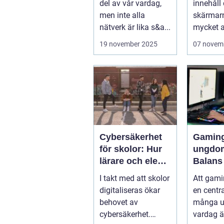
del av vår vardag,
innehåll
men inte alla
skärmar
nätverk är lika s&a...
mycket av
19 november 2025
07 novem
Cybersäkerhet
Gaming
för skolor: Hur
ungdo
lärare och elever
Balans
skyddar sina
träning
I takt med att skolor
Att gamin
data
och soc
digitaliseras ökar
en centra
behovet av
många 
cybersäkerhet.
vardag är