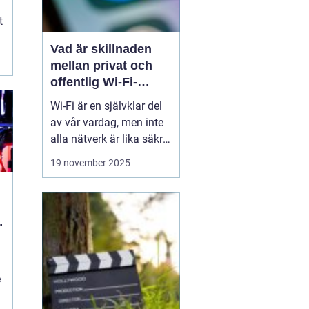
t
Vad är skillnaden
mellan privat och
offentlig Wi-Fi-
säkerhet?
Wi-Fi är en självklar del
av vår vardag, men inte
alla nätverk är lika säkra.
Privata nätverk hemma
19 november 2025
erbjuder ofta stark
kryptering och kontroll
över vilka som får
ansluta, medan
offentliga Wi-Fi-nät...
n
e