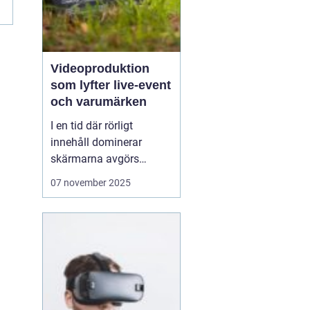
Videoproduktion
som lyfter live-event
och varumärken
I en tid där rörligt
innehåll dominerar
skärmarna avgörs
mycket av kvaliteten på
07 november 2025
hur en idé blir film. När
process, teknik och
människor samspelar
kan budskapet bli både
tydligt och minnesvä...