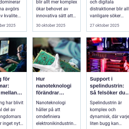
 dominerar
blir allt mer komplex
och digitala
välmående
na avgörs
ökar behovet av
distraktioner blir all
 kvalite...
innovativa sätt att
vanligare söker
ge supp...
mång...
ber 2025
30 oktober 2025
27 oktober 2025
 för
Hur
Support i
mar:
nanoteknologi
spelindustrin:
 mellan
förändrar
Så felsöker du
, skola
tillverkningen av
buggar och
g har blivit
Nanoteknologi
Spelindustrin är
ialt liv
elektronik
förbättrar
l del av
håller på att
komplex och
spelupplevelse
ungdomars
omdefiniera
dynamisk, där varj
 inget nytt
elektronikindustrin
liten bugg kan