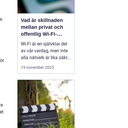
r.
Vad är skillnaden
mellan privat och
offentlig Wi-Fi-
säkerhet?
Wi-Fi är en självklar del
av vår vardag, men inte
alla nätverk är lika säkra.
för
Privata nätverk hemma
19 november 2025
erbjuder ofta stark
kryptering och kontroll
över vilka som får
ansluta, medan
offentliga Wi-Fi-nät...
re
et