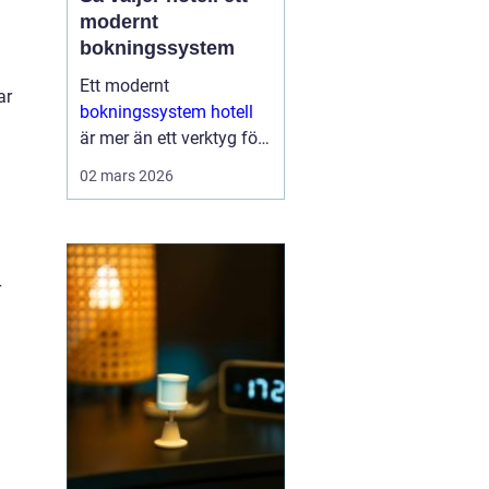
modernt
bokningssystem
Ett modernt
ar
bokningssystem hotell
är mer än ett verktyg för
att fylla rum. För många
02 mars 2026
anläggningar är
systemet själva navet i
verksamheten. Här
hanteras bokningar,
r
incheckning, betalningar,
gäs...