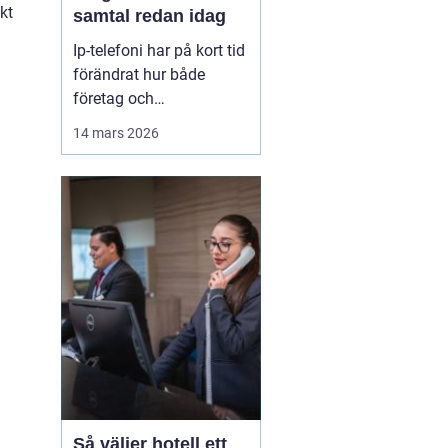
kt
samtal redan idag
Ip-telefoni har på kort tid
förändrat hur både
företag och
privatpersoner ser på sin
14 mars 2026
kommunikation. I stället
för att kopplas genom
det gamla kopparnätet
går samtalen via
internet. Kostnaderna
sjunker, flexibiliteten
ökar och möjligheterna
att bygga ...
Så väljer hotell ett