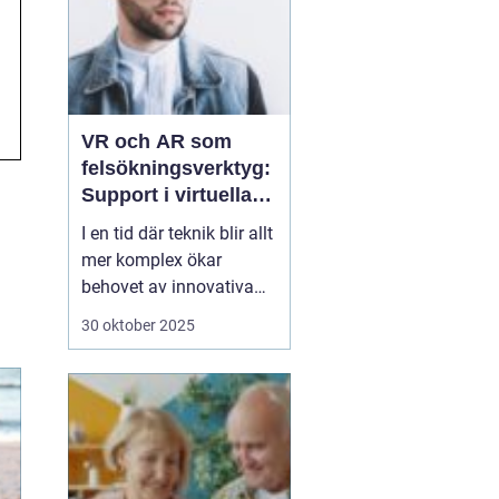
VR och AR som
felsökningsverktyg:
Support i virtuella
miljöer
I en tid där teknik blir allt
mer komplex ökar
behovet av innovativa
sätt att ge support. VR
30 oktober 2025
(virtuell verklighet) och
AR (förstärkt verklighet)
erbjuder nya möjligheter
för felsökning, där
supportpersonal...