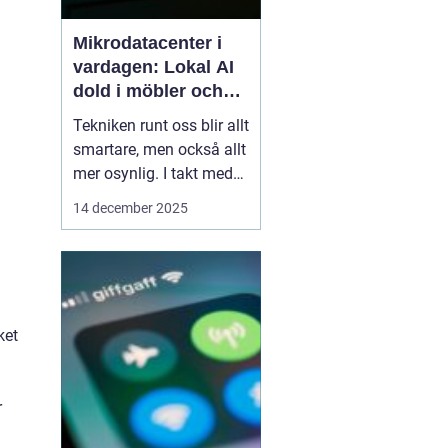
Mikrodatacenter i
vardagen: Lokal AI
dold i möbler och
lampor
Tekniken runt oss blir allt
smartare, men också allt
mer osynlig. I takt med
att lokal AI flyttar från
14 december 2025
avlägsna serverhallar in i
vardagsföremål
förändras hur vi tänker
kring beräkning,
integritet och k...
ket
r