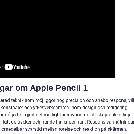
ngar om Apple Pencil 1
erad teknik som möjliggör hög precision och snabb respons, vil
för konstnärer och yrkesverksamma inom design och redigering.
örmåga har gjort det möjligt för användare att skapa olika linjer
er lätt de trycker och hur de håller pennan. Responsiva mätninga
an omedelbar svarstid mellan rörelse och reaktion på skärmen.