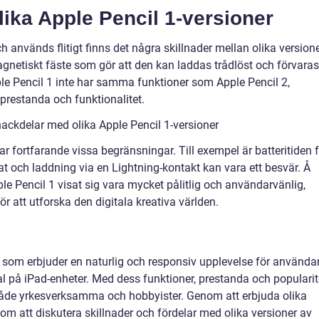
lika Apple Pencil 1-versioner
 används flitigt finns det några skillnader mellan olika versione
agnetiskt fäste som gör att den kan laddas trådlöst och förvaras
le Pencil 1 inte har samma funktioner som Apple Pencil 2,
prestanda och funktionalitet.
ackdelar med olika Apple Pencil 1-versioner
 har fortfarande vissa begränsningar. Till exempel är batteritiden 
t och laddning via en Lightning-kontakt kan vara ett besvär. Å
e Pencil 1 visat sig vara mycket pålitlig och användarvänlig,
g för att utforska den digitala kreativa världen.
s som erbjuder en naturlig och responsiv upplevelse för använda
ial på iPad-enheter. Med dess funktioner, prestanda och popularit
d både yrkesverksamma och hobbyister. Genom att erbjuda olika
om att diskutera skillnader och fördelar med olika versioner av