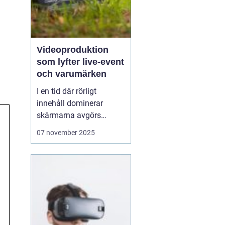
Videoproduktion
som lyfter live-event
och varumärken
I en tid där rörligt
innehåll dominerar
skärmarna avgörs
mycket av kvaliteten på
07 november 2025
hur en idé blir film. När
process, teknik och
människor samspelar
kan budskapet bli både
tydligt och minnesvä...