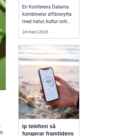
agendan
En Konferens Dalarna
kombinerar affärsnytta
med natur, kultur och
lugn på ett sätt som
24 mars 2026
många företag
efterfrågar i dag.
Regionen lockar med
kort restid från
storstäderna, tydlig
årstidskänsla, stark lokal
matkultur och en miljö
som gör det lättare fö...
å
Ip telefoni så
ch
fungerar framtidens