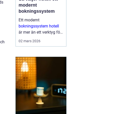
ds
modernt
bokningssystem
Ett modernt
bokningssystem hotell
är mer än ett verktyg för
att fylla rum. För många
02 mars 2026
och
anläggningar är
systemet själva navet i
verksamheten. Här
hanteras bokningar,
incheckning, betalningar,
gäs...