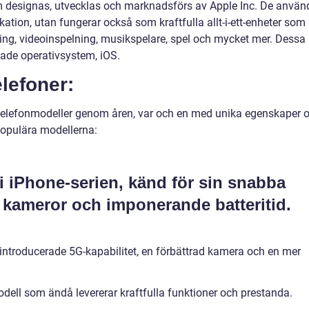
om designas, utvecklas och marknadsförs av Apple Inc. De använ
tion, utan fungerar också som kraftfulla allt-i-ett-enheter som
ring, videoinspelning, musikspelare, spel och mycket mer. Dessa
lade operativsystem, iOS.
elefoner:
v telefonmodeller genom åren, var och en med unika egenskaper 
populära modellerna:
 iPhone-serien, känd för sin snabba
 kameror och imponerande batteritid.
introducerade 5G-kapabilitet, en förbättrad kamera och en mer
ell som ändå levererar kraftfulla funktioner och prestanda.