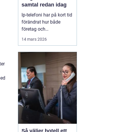
samtal redan idag
Ip-telefoni har på kort tid
förändrat hur både
företag och
privatpersoner ser på sin
14 mars 2026
kommunikation. I stället
för att kopplas genom
det gamla kopparnätet
ter
går samtalen via
internet. Kostnaderna
med
sjunker, flexibiliteten
ökar och möjligheterna
att bygga ...
Så väljer hotell ett