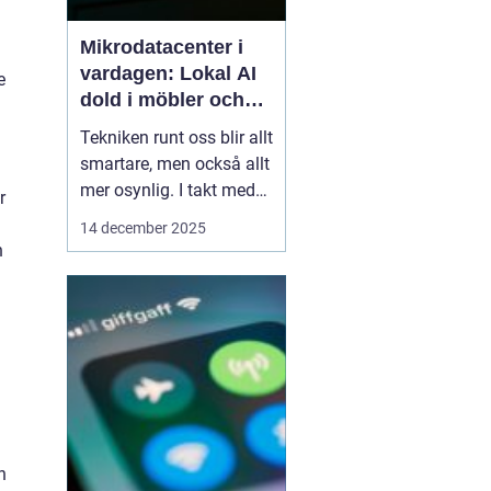
Mikrodatacenter i
vardagen: Lokal AI
e
dold i möbler och
lampor
Tekniken runt oss blir allt
smartare, men också allt
mer osynlig. I takt med
r
att lokal AI flyttar från
14 december 2025
avlägsna serverhallar in i
n
vardagsföremål
förändras hur vi tänker
kring beräkning,
integritet och k...
n