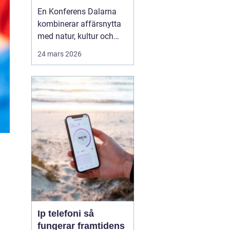
agendan
En Konferens Dalarna
kombinerar affärsnytta
med natur, kultur och
lugn på ett sätt som
24 mars 2026
många företag
efterfrågar i dag.
Regionen lockar med
kort restid från
storstäderna, tydlig
årstidskänsla, stark lokal
matkultur och en miljö
som gör det lättare fö...
Ip telefoni så
fungerar framtidens