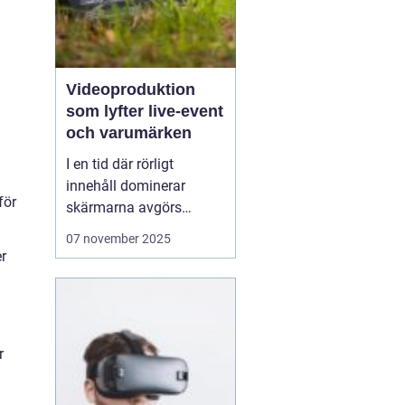
Videoproduktion
som lyfter live-event
och varumärken
I en tid där rörligt
innehåll dominerar
för
skärmarna avgörs
mycket av kvaliteten på
07 november 2025
hur en idé blir film. När
r
process, teknik och
människor samspelar
kan budskapet bli både
tydligt och minnesvä...
r