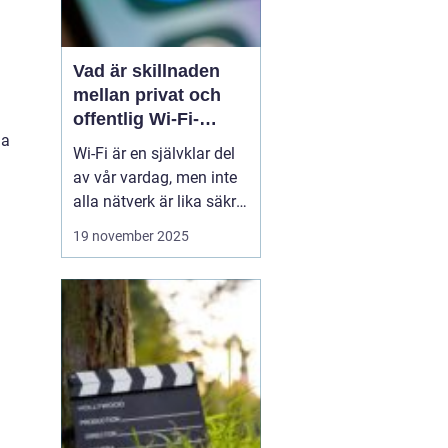
Vad är skillnaden
mellan privat och
offentlig Wi-Fi-
la
säkerhet?
Wi-Fi är en självklar del
av vår vardag, men inte
alla nätverk är lika säkra.
Privata nätverk hemma
19 november 2025
erbjuder ofta stark
kryptering och kontroll
över vilka som får
ansluta, medan
offentliga Wi-Fi-nät...