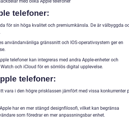
ackdelar med olika Apple telefoner
le telefoner:
ända för sin höga kvalitet och premiumkänsla. De är välbyggda o
.
s användarvänliga gränssnitt och IOS-operativsystem ger en
se.
pple telefoner kan integreras med andra Apple-enheter och
Watch och iCloud för en sömlös digital upplevelse.
pple telefoner:
att vara i den högre prisklassen jämfört med vissa konkurrenter 
pple har en mer stängd designfilosofi, vilket kan begränsa
vändare som föredrar en mer anpassningsbar enhet.