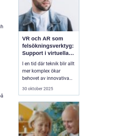
ch
VR och AR som
felsökningsverktyg:
Support i virtuella
miljöer
I en tid där teknik blir allt
mer komplex ökar
behovet av innovativa
sätt att ge support. VR
30 oktober 2025
(virtuell verklighet) och
på
AR (förstärkt verklighet)
erbjuder nya möjligheter
för felsökning, där
supportpersonal...