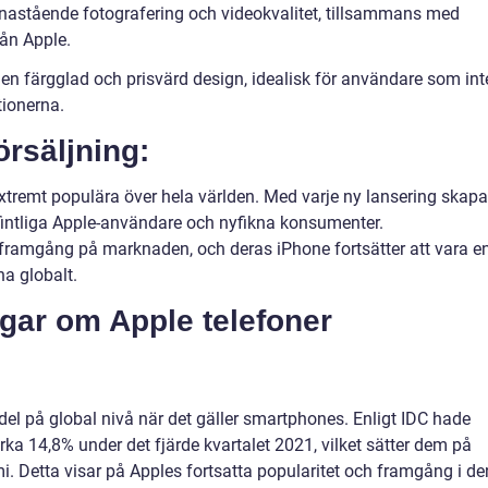
nastående fotografering och videokvalitet, tillsammans med
ån Apple.
en färgglad och prisvärd design, idealisk för användare som int
ionerna.
örsäljning:
 extremt populära över hela världen. Med varje ny lansering skapa
efintliga Apple-användare och nyfikna konsumenter.
s framgång på marknaden, och deras iPhone fortsätter att vara e
a globalt.
ngar om Apple telefoner
l på global nivå när det gäller smartphones. Enligt IDC hade
ka 14,8% under det fjärde kvartalet 2021, vilket sätter dem på
i. Detta visar på Apples fortsatta popularitet och framgång i de