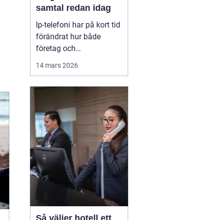
samtal redan idag
Ip-telefoni har på kort tid
förändrat hur både
företag och
privatpersoner ser på sin
14 mars 2026
kommunikation. I stället
för att kopplas genom
det gamla kopparnätet
går samtalen via
internet. Kostnaderna
sjunker, flexibiliteten
ökar och möjligheterna
att bygga ...
Så väljer hotell ett