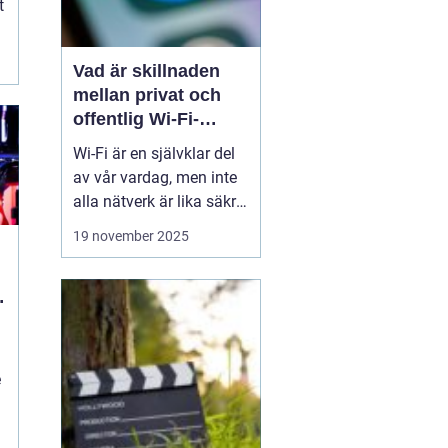
t
Vad är skillnaden
mellan privat och
offentlig Wi-Fi-
säkerhet?
Wi-Fi är en självklar del
av vår vardag, men inte
alla nätverk är lika säkra.
Privata nätverk hemma
19 november 2025
erbjuder ofta stark
kryptering och kontroll
över vilka som får
ansluta, medan
offentliga Wi-Fi-nät...
n
e