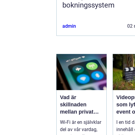
bokningssystem
admin
02 
Vad är
Videop
skillnaden
som lyf
mellan privat
event 
och offentlig Wi-
varumä
Wi-Fi är en självklar
I en tid d
Fi-säkerhet?
del av vår vardag,
innehåll