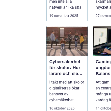
men inte alla
skärmar
nätverk är lika s&a...
mycket av
19 november 2025
07 novem
Cybersäkerhet
Gaming
för skolor: Hur
ungdo
lärare och elever
Balans
skyddar sina
träning
I takt med att skolor
Att gamin
data
och soc
digitaliseras ökar
en centra
behovet av
många 
cybersäkerhet.
vardag är
Elever och lärare ...
– men ...
16 oktober 2025
14 oktobe