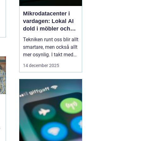
Mikrodatacenter i
vardagen: Lokal AI
dold i möbler och
lampor
Tekniken runt oss blir allt
smartare, men också allt
mer osynlig. I takt med
att lokal AI flyttar från
14 december 2025
avlägsna serverhallar in i
vardagsföremål
förändras hur vi tänker
kring beräkning,
integritet och k...
s