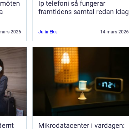
Ip telefoni så fungerar
a
framtidens samtal redan idag
mars 2026
Julia Ekk
14 mars 2026
dernt
Mikrodatacenter i vardagen: