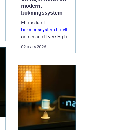
modernt
bokningssystem
Ett modernt
bokningssystem hotell
är mer än ett verktyg för
att fylla rum. För många
02 mars 2026
anläggningar är
systemet själva navet i
verksamheten. Här
hanteras bokningar,
incheckning, betalningar,
gäs...