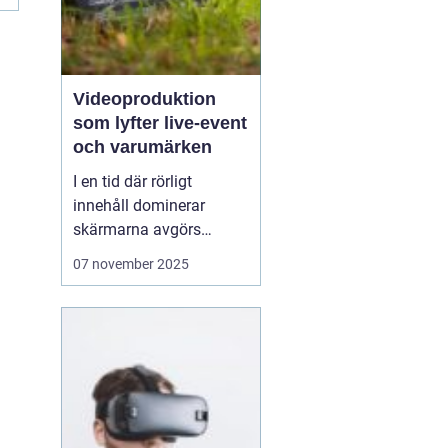
Videoproduktion
som lyfter live-event
och varumärken
I en tid där rörligt
innehåll dominerar
skärmarna avgörs
mycket av kvaliteten på
07 november 2025
hur en idé blir film. När
process, teknik och
människor samspelar
kan budskapet bli både
tydligt och minnesvä...