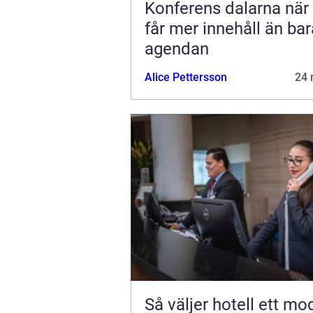
Konferens dalarna när möten
får mer innehåll än bar
agendan
Alice Pettersson
24 
Så väljer hotell ett mo