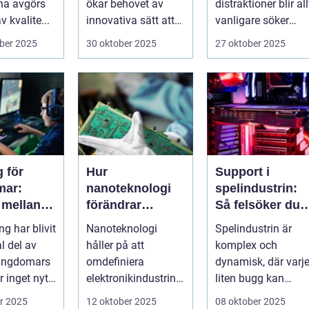
na avgörs
ökar behovet av
distraktioner blir all
 kvalite...
innovativa sätt att
vanligare söker
ge supp...
mång...
ber 2025
30 oktober 2025
27 oktober 2025
 för
Hur
Support i
mar:
nanoteknologi
spelindustrin:
 mellan
förändrar
Så felsöker du
, skola
tillverkningen av
buggar och
g har blivit
Nanoteknologi
Spelindustrin är
ialt liv
elektronik
förbättrar
l del av
håller på att
komplex och
spelupplevelse
ungdomars
omdefiniera
dynamisk, där varj
 inget nytt
elektronikindustrin
liten bugg kan
på fundamental
påverka
r 2025
12 oktober 2025
08 oktober 2025