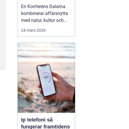
agendan
En Konferens Dalarna
kombinerar affärsnytta
med natur, kultur och
lugn på ett sätt som
24 mars 2026
många företag
efterfrågar i dag.
Regionen lockar med
kort restid från
storstäderna, tydlig
årstidskänsla, stark lokal
matkultur och en miljö
som gör det lättare fö...
Ip telefoni så
fungerar framtidens