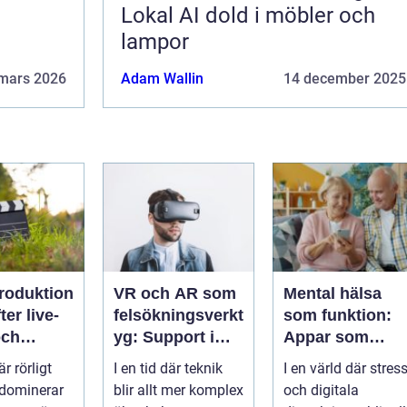
Lokal AI dold i möbler och
lampor
mars 2026
Adam Wallin
14 december 2025
roduktion
VR och AR som
Mental hälsa
ter live-
felsökningsverkt
som funktion:
och
yg: Support i
Appar som
rken
virtuella miljöer
övervakar och
är rörligt
I en tid där teknik
I en värld där stres
stärker
 dominerar
blir allt mer komplex
och digitala
välmående