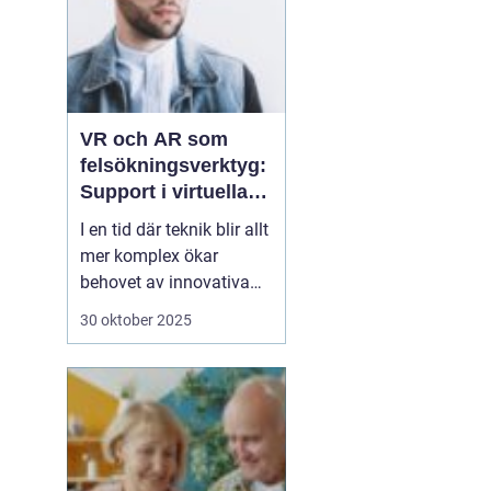
VR och AR som
felsökningsverktyg:
Support i virtuella
miljöer
I en tid där teknik blir allt
mer komplex ökar
behovet av innovativa
sätt att ge support. VR
30 oktober 2025
(virtuell verklighet) och
AR (förstärkt verklighet)
erbjuder nya möjligheter
för felsökning, där
supportpersonal...