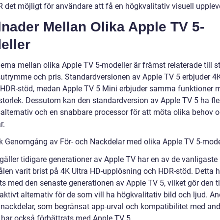
det möjligt för användare att få en högkvalitativ visuell upplev
lnader Mellan Olika Apple TV 5-
eller
erna mellan olika Apple TV 5-modeller är främst relaterade till st
sutrymme och pris. Standardversionen av Apple TV 5 erbjuder 4K
HDR-stöd, medan Apple TV 5 Mini erbjuder samma funktioner m
storlek. Dessutom kan den standardversion av Apple TV 5 ha fle
salternativ och en snabbare processor för att möta olika behov 
r.
sk Genomgång av För- och Nackdelar med olika Apple TV 5-mode
gäller tidigare generationer av Apple TV har en av de vanligaste
len varit brist på 4K Ultra HD-upplösning och HDR-stöd. Detta 
s med den senaste generationen av Apple TV 5, vilket gör den til
aktivt alternativ för de som vill ha högkvalitativ bild och ljud. A
e nackdelar, som begränsat app-urval och kompatibilitet med an
, har också förbättrats med Apple TV 5.