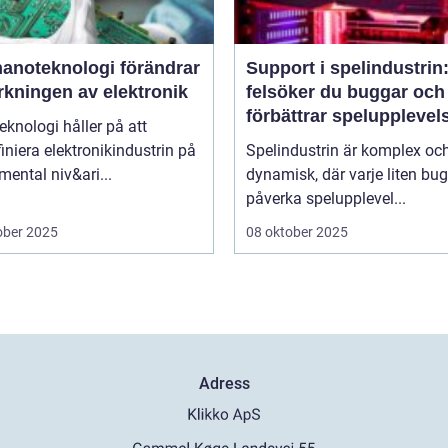
nanoteknologi förändrar
Support i spelindustrin
erkningen av elektronik
felsöker du buggar och
förbättrar spelupplevel
knologi håller på att
niera elektronikindustrin på
Spelindustrin är komplex oc
ental niv&ari...
dynamisk, där varje liten bu
påverka spelupplevel...
ober 2025
08 oktober 2025
Adress