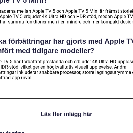
ple TV 5 Mini?
lnaderna mellan Apple TV 5 och Apple TV 5 Mini är främst storle
. Apple TV 5 erbjuder 4K Ultra HD och HDR-stöd, medan Apple TV
 har samma funktioner men i en mindre och mer kompakt desig
ka förbättringar har gjorts med Apple T
mfört med tidigare modeller?
e TV 5 har förbättrat prestanda och erbjuder 4K Ultra HD-upplös
DR-stöd, vilket ger en högkvalitativ visuell upplevelse. Andra
ättringar inkluderar snabbare processor, större lagringsutrymme
ttrad app-urval.
Läs fler inlägg här