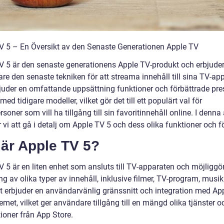
V 5 – En Översikt av den Senaste Generationen Apple TV
V 5 är den senaste generationens Apple TV-produkt och erbjude
e den senaste tekniken för att streama innehåll till sina TV-app
juder en omfattande uppsättning funktioner och förbättrade pr
med tidigare modeller, vilket gör det till ett populärt val för
rsoner som vill ha tillgång till sin favoritinnehåll online. I denna 
i att gå i detalj om Apple TV 5 och dess olika funktioner och fö
 är Apple TV 5?
V 5 är en liten enhet som ansluts till TV-apparaten och möjliggö
g av olika typer av innehåll, inklusive filmer, TV-program, musi
et erbjuder en användarvänlig gränssnitt och integration med App
met, vilket ger användare tillgång till en mängd olika tjänster o
ioner från App Store.