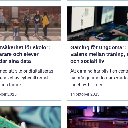
säkerhet för skolor:
Gaming för ungdomar:
ärare och elever
Balans mellan träning, 
dar sina data
och socialt liv
 med att skolor digitaliseras
Att gaming har blivit en centr
ehovet av cybersäkerhet.
av många ungdomars varda
och lärare ...
inget nytt – men ...
ober 2025
14 oktober 2025