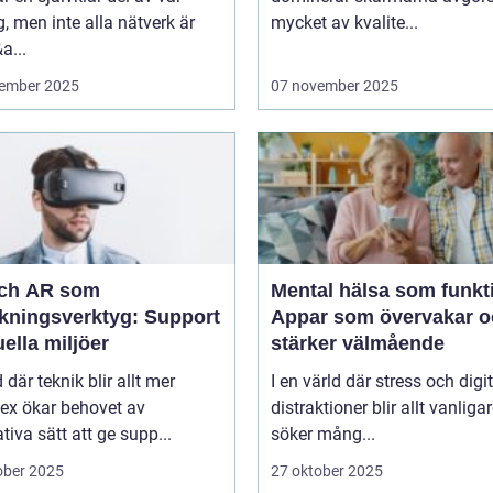
, men inte alla nätverk är
mycket av kvalite...
a...
ember 2025
07 november 2025
ch AR som
Mental hälsa som funkt
ökningsverktyg: Support
Appar som övervakar o
tuella miljöer
stärker välmående
d där teknik blir allt mer
I en värld där stress och digi
ex ökar behovet av
distraktioner blir allt vanliga
tiva sätt att ge supp...
söker mång...
ober 2025
27 oktober 2025