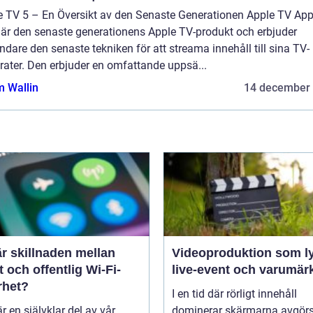
e TV 5 – En Översikt av den Senaste Generationen Apple TV App
 är den senaste generationens Apple TV-produkt och erbjuder
dare den senaste tekniken för att streama innehåll till sina TV-
rater. Den erbjuder en omfattande uppsä...
 Wallin
14 december
r skillnaden mellan
Videoproduktion som ly
t och offentlig Wi-Fi-
live-event och varumär
rhet?
I en tid där rörligt innehåll
är en självklar del av vår
dominerar skärmarna avgör