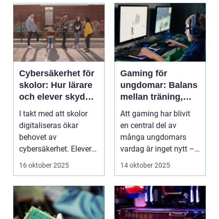
Cybersäkerhet för
Gaming för
skolor: Hur lärare
ungdomar: Balans
och elever skyddar
mellan träning,
sina data
skola och socialt
I takt med att skolor
Att gaming har blivit
liv
digitaliseras ökar
en central del av
behovet av
många ungdomars
cybersäkerhet. Elever
vardag är inget nytt –
och lärare ...
men ...
16 oktober 2025
14 oktober 2025