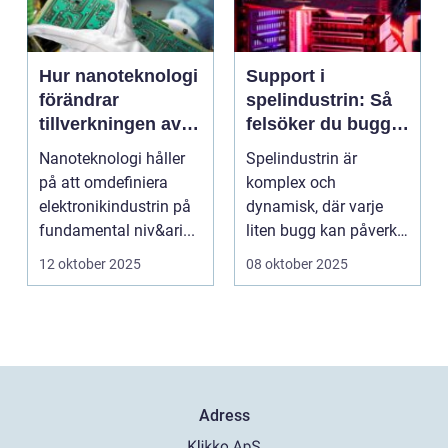
Hur nanoteknologi
Support i
förändrar
spelindustrin: Så
tillverkningen av
felsöker du buggar
elektronik
och förbättrar
Nanoteknologi håller
Spelindustrin är
spelupplevelsen
på att omdefiniera
komplex och
elektronikindustrin på
dynamisk, där varje
fundamental niv&ari...
liten bugg kan påverka
spelupplevel...
12 oktober 2025
08 oktober 2025
Adress