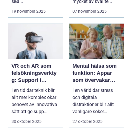
s&a...
mycket av kvalite...
19 november 2025
07 november 2025
VR och AR som
Mental hälsa som
felsökningsverkty
funktion: Appar
g: Support i
som övervakar
virtuella miljöer
och stärker
I en tid där teknik blir
I en värld där stress
välmående
allt mer komplex ökar
och digitala
behovet av innovativa
distraktioner blir allt
sätt att ge supp...
vanligare söker
mång...
30 oktober 2025
27 oktober 2025