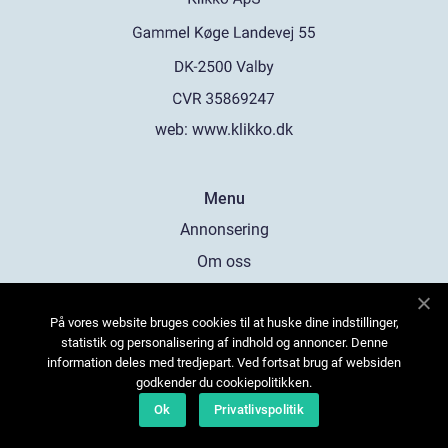
web:
www.klikko.dk
Menu
Annonsering
Om oss
Cookies
På vores website bruges cookies til at huske dine indstillinger,
Kontakta oss
statistik og personalisering af indhold og annoncer. Denne
Sitemap
information deles med tredjepart. Ved fortsat brug af websiden
godkender du cookiepolitikken.
Ok
Privatlivspolitik