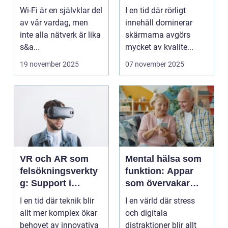
säkerhet?
varumärken
Wi-Fi är en självklar del
I en tid där rörligt
av vår vardag, men
innehåll dominerar
inte alla nätverk är lika
skärmarna avgörs
s&a...
mycket av kvalite...
19 november 2025
07 november 2025
VR och AR som
Mental hälsa som
felsökningsverkty
funktion: Appar
g: Support i
som övervakar
virtuella miljöer
och stärker
I en tid där teknik blir
I en värld där stress
välmående
allt mer komplex ökar
och digitala
behovet av innovativa
distraktioner blir allt