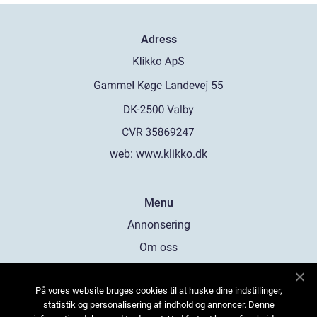
Adress
web:
www.klikko.dk
Menu
Annonsering
Om oss
Cookies
På vores website bruges cookies til at huske dine indstillinger,
Kontakta oss
statistik og personalisering af indhold og annoncer. Denne
Sitemap