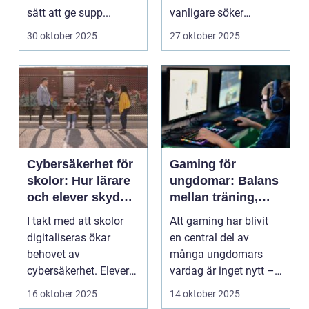
sätt att ge supp...
vanligare söker
mång...
30 oktober 2025
27 oktober 2025
Cybersäkerhet för
Gaming för
skolor: Hur lärare
ungdomar: Balans
och elever skyddar
mellan träning,
sina data
skola och socialt
I takt med att skolor
Att gaming har blivit
liv
digitaliseras ökar
en central del av
behovet av
många ungdomars
cybersäkerhet. Elever
vardag är inget nytt –
och lärare ...
men ...
16 oktober 2025
14 oktober 2025