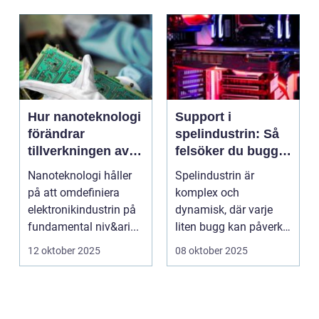
Hur nanoteknologi
Support i
förändrar
spelindustrin: Så
tillverkningen av
felsöker du buggar
elektronik
och förbättrar
Nanoteknologi håller
Spelindustrin är
spelupplevelsen
på att omdefiniera
komplex och
elektronikindustrin på
dynamisk, där varje
fundamental niv&ari...
liten bugg kan påverka
spelupplevel...
12 oktober 2025
08 oktober 2025