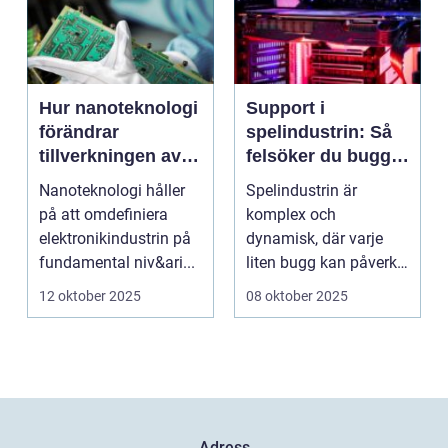
Hur nanoteknologi
Support i
förändrar
spelindustrin: Så
tillverkningen av
felsöker du buggar
elektronik
och förbättrar
Nanoteknologi håller
Spelindustrin är
spelupplevelsen
på att omdefiniera
komplex och
elektronikindustrin på
dynamisk, där varje
fundamental niv&ari...
liten bugg kan påverka
spelupplevel...
12 oktober 2025
08 oktober 2025
Adress