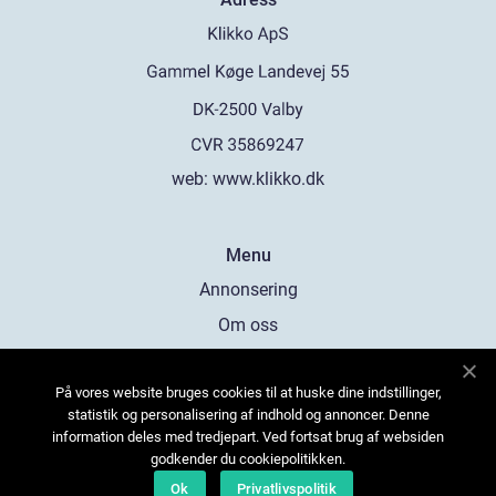
web:
www.klikko.dk
Menu
Annonsering
Om oss
Cookies
På vores website bruges cookies til at huske dine indstillinger,
Kontakta oss
statistik og personalisering af indhold og annoncer. Denne
Sitemap
information deles med tredjepart. Ved fortsat brug af websiden
godkender du cookiepolitikken.
Ok
Privatlivspolitik