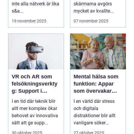
inte alla nätverk är lika
skärmarna avgörs
s&a...
mycket av kvalite...
19 november 2025
07 november 2025
VR och AR som
Mental hälsa som
felsökningsverkty
funktion: Appar
g: Support i
som övervakar
virtuella miljöer
och stärker
I en tid där teknik blir
I en värld där stress
välmående
allt mer komplex ökar
och digitala
behovet av innovativa
distraktioner blir allt
sätt att ge supp...
vanligare söker
mång...
30 oktober 2025
27 oktober 2025