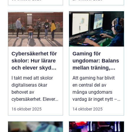
Cybersäkerhet för
Gaming för
skolor: Hur lärare
ungdomar: Balans
och elever skyddar
mellan träning,
sina data
skola och socialt
I takt med att skolor
Att gaming har blivit
liv
digitaliseras ökar
en central del av
behovet av
många ungdomars
cybersäkerhet. Elever
vardag är inget nytt –
och lärare ...
men ...
16 oktober 2025
14 oktober 2025