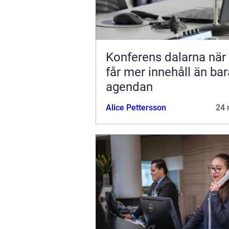
Konferens dalarna när möten
får mer innehåll än bar
agendan
Alice Pettersson
24 