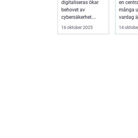
digitaliseras ökar
en centra
behovet av
många 
cybersäkerhet.
vardag är
Elever och lärare ...
– men ...
16 oktober 2025
14 oktobe