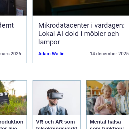
dernt
Mikrodatacenter i vardagen:
Lokal AI dold i möbler och
lampor
mars 2026
Adam Wallin
14 december 2025
roduktion
VR och AR som
Mental hälsa
ter live-
felsökningsverkt
som funktion: