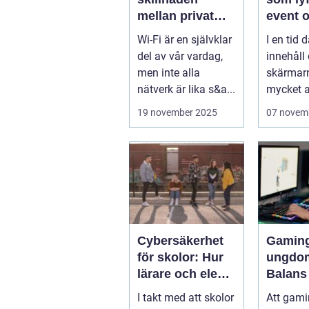
mellan privat
event 
och offentlig Wi-
varumä
Wi-Fi är en självklar
I en tid d
Fi-säkerhet?
del av vår vardag,
innehåll
men inte alla
skärmar
nätverk är lika s&a...
mycket av
19 november 2025
07 novem
Cybersäkerhet
Gaming
för skolor: Hur
ungdo
lärare och elever
Balans
skyddar sina
träning
I takt med att skolor
Att gamin
data
och soc