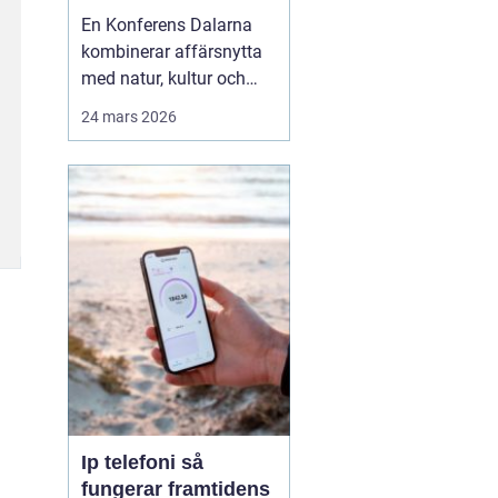
agendan
En Konferens Dalarna
kombinerar affärsnytta
med natur, kultur och
lugn på ett sätt som
24 mars 2026
många företag
efterfrågar i dag.
Regionen lockar med
kort restid från
storstäderna, tydlig
årstidskänsla, stark lokal
matkultur och en miljö
som gör det lättare fö...
Ip telefoni så
fungerar framtidens