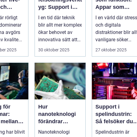
och
yg: Support i
Appar som
rken
virtuella miljöer
övervakar och
är rörligt
I en tid där teknik
I en värld där stres
stärker
 dominerar
blir allt mer komplex
och digitala
välmående
na avgörs
ökar behovet av
distraktioner blir all
 kvalite...
innovativa sätt att
vanligare söker
ge supp...
mång...
ber 2025
30 oktober 2025
27 oktober 2025
 för
Hur
Support i
mar:
nanoteknologi
spelindustrin:
 mellan
förändrar
Så felsöker du
, skola
tillverkningen av
buggar och
g har blivit
Nanoteknologi
Spelindustrin är
ialt liv
elektronik
förbättrar