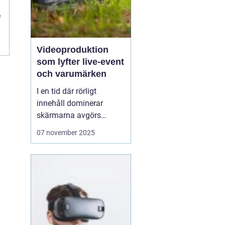
n
e
Videoproduktion
som lyfter live-event
och varumärken
I en tid där rörligt
innehåll dominerar
skärmarna avgörs
mycket av kvaliteten på
07 november 2025
hur en idé blir film. När
process, teknik och
människor samspelar
kan budskapet bli både
tydligt och minnesvä...