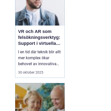
VR och AR som
felsökningsverktyg:
Support i virtuella
miljöer
I en tid där teknik blir allt
mer komplex ökar
behovet av innovativa
sätt att ge support. VR
30 oktober 2025
(virtuell verklighet) och
AR (förstärkt verklighet)
erbjuder nya möjligheter
för felsökning, där
supportpersonal...