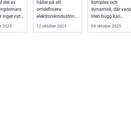
l del av
håller på att
komplex och
spelupplevelse
ungdomars
omdefiniera
dynamisk, där varj
 inget nytt
elektronikindustrin
liten bugg kan
på fundamental
påverka
r 2025
12 oktober 2025
08 oktober 2025
niv&ari...
spelupplevel...