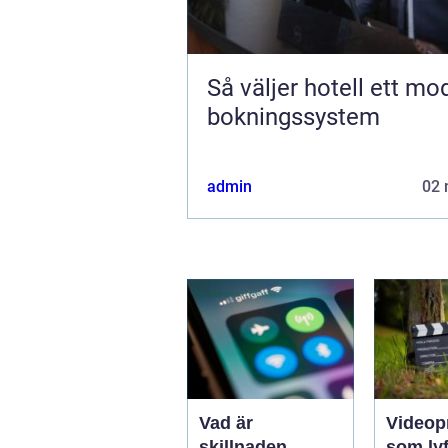
Så väljer hotell ett mo
bokningssystem
admin
02 
Vad är
Videop
skillnaden
som lyf