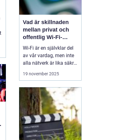
s
Vad är skillnaden
mellan privat och
t
offentlig Wi-Fi-
säkerhet?
Wi-Fi är en självklar del
av vår vardag, men inte
alla nätverk är lika säkra.
Privata nätverk hemma
19 november 2025
erbjuder ofta stark
kryptering och kontroll
över vilka som får
ansluta, medan
offentliga Wi-Fi-nät...