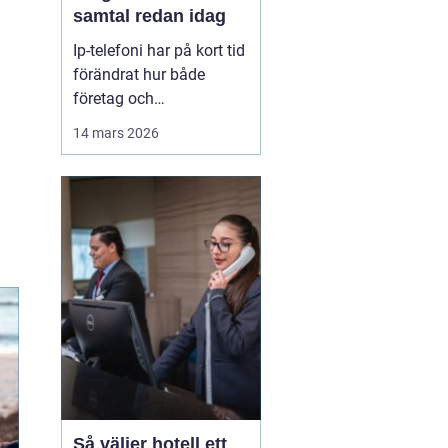
samtal redan idag
Ip-telefoni har på kort tid
förändrat hur både
företag och
privatpersoner ser på sin
14 mars 2026
kommunikation. I stället
för att kopplas genom
det gamla kopparnätet
går samtalen via
internet. Kostnaderna
sjunker, flexibiliteten
ökar och möjligheterna
att bygga ...
Så väljer hotell ett