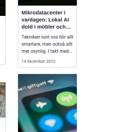
Mikrodatacenter i
vardagen: Lokal AI
dold i möbler och
lampor
Tekniken runt oss blir allt
smartare, men också allt
mer osynlig. I takt med
att lokal AI flyttar från
14 december 2025
avlägsna serverhallar in i
vardagsföremål
förändras hur vi tänker
kring beräkning,
integritet och k...