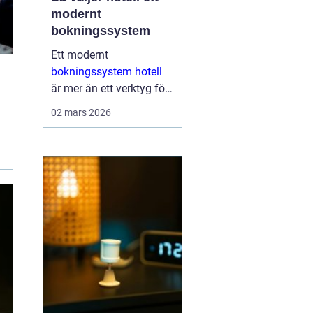
modernt
bokningssystem
Ett modernt
bokningssystem hotell
är mer än ett verktyg för
att fylla rum. För många
02 mars 2026
anläggningar är
systemet själva navet i
verksamheten. Här
hanteras bokningar,
incheckning, betalningar,
gäs...