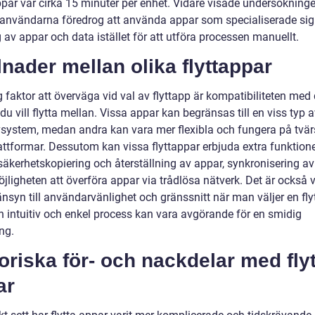
ppar var cirka 15 minuter per enhet. Vidare visade undersökninge
användarna föredrog att använda appar som specialiserade sig
g av appar och data istället för att utföra processen manuellt.
lnader mellan olika flyttappar
g faktor att överväga vid val av flyttapp är kompatibiliteten med
du vill flytta mellan. Vissa appar kan begränsas till en viss typ 
vsystem, medan andra kan vara mer flexibla och fungera på tvär
lattformar. Dessutom kan vissa flyttappar erbjuda extra funktion
äkerhetskopiering och återställning av appar, synkronisering av
ligheten att överföra appar via trådlösa nätverk. Det är också v
änsyn till användarvänlighet och gränssnitt när man väljer en fl
en intuitiv och enkel process kan vara avgörande för en smidig
ng.
oriska för- och nackdelar med fly
ar