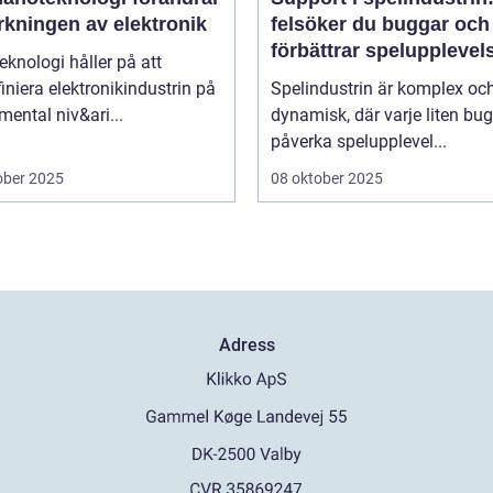
erkningen av elektronik
felsöker du buggar och
förbättrar spelupplevel
knologi håller på att
niera elektronikindustrin på
Spelindustrin är komplex oc
ental niv&ari...
dynamisk, där varje liten bu
påverka spelupplevel...
ober 2025
08 oktober 2025
Adress