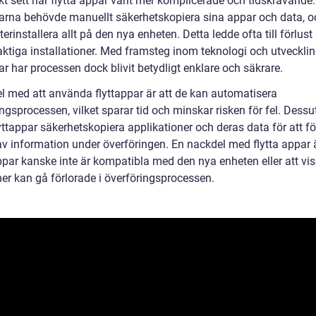
kt sett har flytta appar varit mer komplicerade och tidskrävande.
rna behövde manuellt säkerhetskopiera sina appar och data, o
erinstallera allt på den nya enheten. Detta ledde ofta till förlust
laktiga installationer. Med framsteg inom teknologi och utveckli
ar har processen dock blivit betydligt enklare och säkrare.
el med att använda flyttappar är att de kan automatisera
ngsprocessen, vilket sparar tid och minskar risken för fel. Dess
yttappar säkerhetskopiera applikationer och deras data för att f
av information under överföringen. En nackdel med flytta appar ä
ppar kanske inte är kompatibla med den nya enheten eller att vi
ner kan gå förlorade i överföringsprocessen.