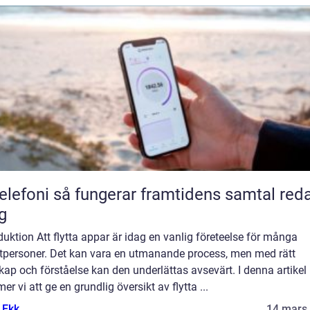
 fungerar framtidens samtal redan
g
duktion Att flytta appar är idag en vanlig företeelse för många
atpersoner. Det kan vara en utmanande process, men med rätt
ap och förståelse kan den underlättas avsevärt. I denna artikel
r vi att ge en grundlig översikt av flytta ...
 Ekk
14 mars