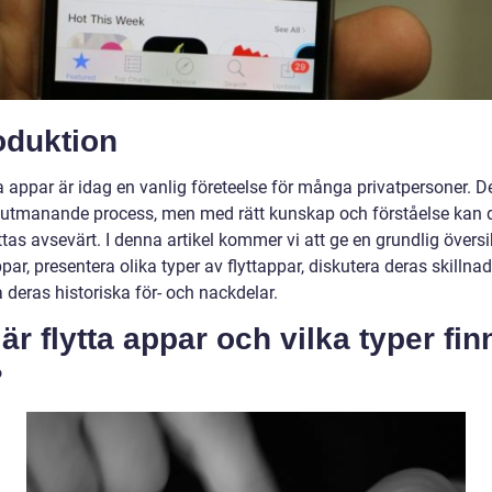
oduktion
ta appar är idag en vanlig företeelse för många privatpersoner. D
 utmanande process, men med rätt kunskap och förståelse kan 
tas avsevärt. I denna artikel kommer vi att ge en grundlig översi
ppar, presentera olika typer av flyttappar, diskutera deras skillna
 deras historiska för- och nackdelar.
är flytta appar och vilka typer fin
?