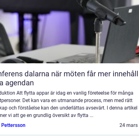
s dalarna när möten får mer innehåll än
ra agendan
duktion Att flytta appar är idag en vanlig företeelse för många
atpersoner. Det kan vara en utmanande process, men med rätt
ap och förståelse kan den underlättas avsevärt. I denna artikel
r vi att ge en grundlig översikt av flytta ...
e Pettersson
24 mars