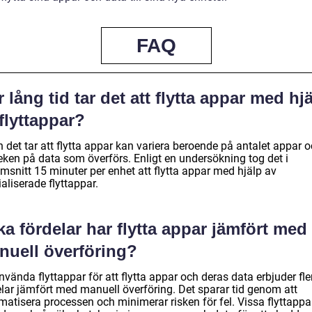
FAQ
 lång tid tar det att flytta appar med hj
flyttappar?
 det tar att flytta appar kan variera beroende på antalet appar 
leken på data som överförs. Enligt en undersökning tog det i
msnitt 15 minuter per enhet att flytta appar med hjälp av
aliserade flyttappar.
ka fördelar har flytta appar jämfört med
nuell överföring?
nvända flyttappar för att flytta appar och deras data erbjuder fle
elar jämfört med manuell överföring. Det sparar tid genom att
matisera processen och minimerar risken för fel. Vissa flyttappa