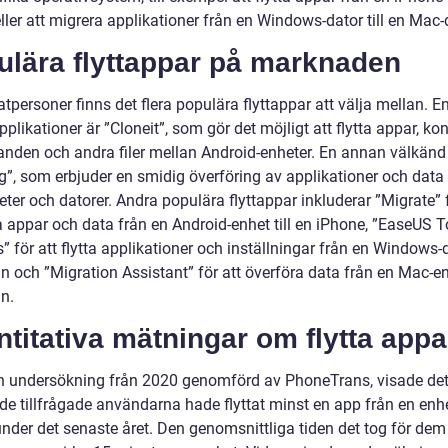
ler att migrera applikationer från en Windows-dator till en Mac-
ulära flyttappar på marknaden
atpersoner finns det flera populära flyttappar att välja mellan. E
plikationer är ”Cloneit”, som gör det möjligt att flytta appar, kon
nden och andra filer mellan Android-enheter. En annan välkänd
g”, som erbjuder en smidig överföring av applikationer och data
ter och datorer. Andra populära flyttappar inkluderar ”Migrate” f
a appar och data från en Android-enhet till en iPhone, ”EaseUS 
 för att flytta applikationer och inställningar från en Windows-da
 och ”Migration Assistant” för att överföra data från en Mac-enh
n.
titativa mätningar om flytta appa
en undersökning från 2020 genomförd av PhoneTrans, visade det 
e tillfrågade användarna hade flyttat minst en app från en enhet
nder det senaste året. Den genomsnittliga tiden det tog för dem 