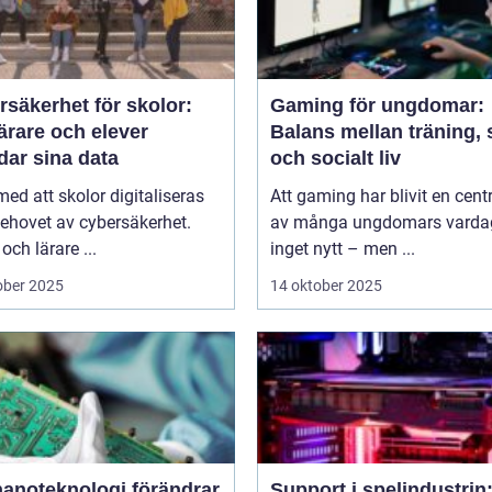
säkerhet för skolor:
Gaming för ungdomar:
ärare och elever
Balans mellan träning, 
dar sina data
och socialt liv
 med att skolor digitaliseras
Att gaming har blivit en centr
ehovet av cybersäkerhet.
av många ungdomars varda
och lärare ...
inget nytt – men ...
ober 2025
14 oktober 2025
nanoteknologi förändrar
Support i spelindustrin