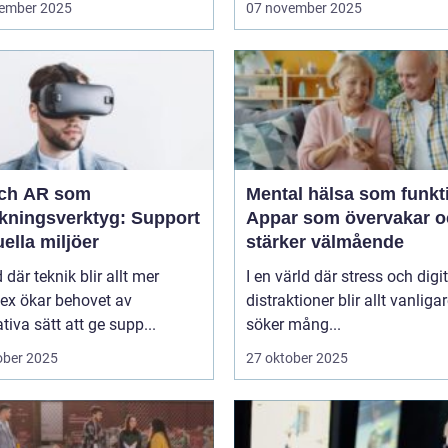
ember 2025
07 november 2025
ch AR som
Mental hälsa som funkt
ökningsverktyg: Support
Appar som övervakar o
tuella miljöer
stärker välmående
d där teknik blir allt mer
I en värld där stress och digi
ex ökar behovet av
distraktioner blir allt vanliga
tiva sätt att ge supp...
söker mång...
ober 2025
27 oktober 2025