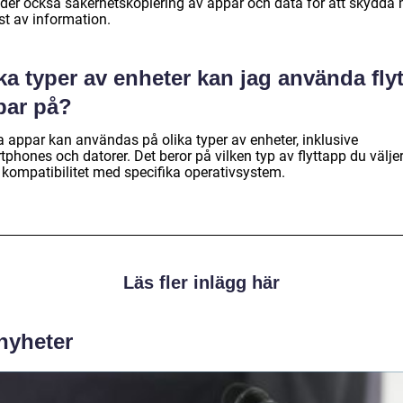
uder också säkerhetskopiering av appar och data för att skydda
st av information.
ka typer av enheter kan jag använda flyt
par på?
a appar kan användas på olika typer av enheter, inklusive
phones och datorer. Det beror på vilken typ av flyttapp du välje
 kompatibilitet med specifika operativsystem.
Läs fler inlägg här
 nyheter