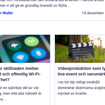
r vi att ge en grundlig översikt av flytta ...
 Wallin
14 december
r skillnaden mellan
Videoproduktion som ly
t och offentlig Wi-Fi-
live-event och varumär
rhet?
I en tid där rörligt innehåll
är en självklar del av vår
dominerar skärmarna avgör
, men inte alla nätverk är
mycket av kvalite...
a...