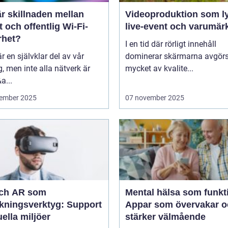
r skillnaden mellan
Videoproduktion som ly
t och offentlig Wi-Fi-
live-event och varumär
rhet?
I en tid där rörligt innehåll
är en självklar del av vår
dominerar skärmarna avgör
, men inte alla nätverk är
mycket av kvalite...
a...
ember 2025
07 november 2025
ch AR som
Mental hälsa som funkt
ökningsverktyg: Support
Appar som övervakar o
tuella miljöer
stärker välmående