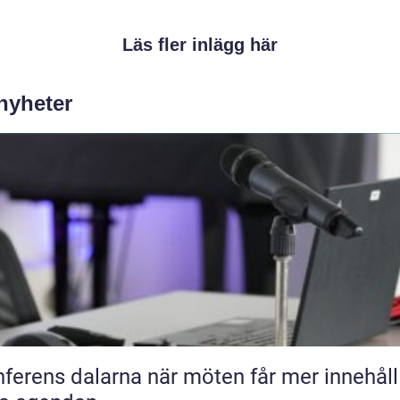
Läs fler inlägg här
 nyheter
s dalarna när möten får mer innehåll än