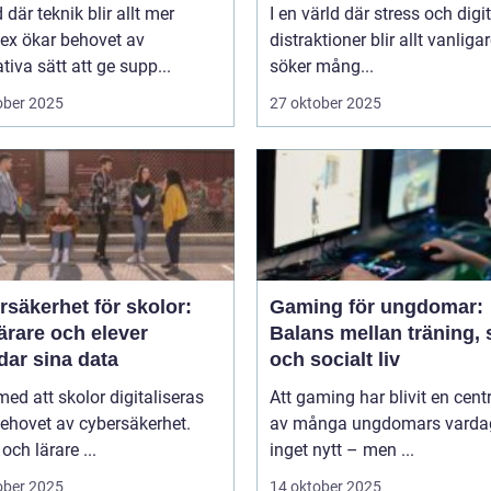
d där teknik blir allt mer
I en värld där stress och digi
ex ökar behovet av
distraktioner blir allt vanliga
tiva sätt att ge supp...
söker mång...
ober 2025
27 oktober 2025
säkerhet för skolor:
Gaming för ungdomar:
ärare och elever
Balans mellan träning, 
dar sina data
och socialt liv
 med att skolor digitaliseras
Att gaming har blivit en centr
ehovet av cybersäkerhet.
av många ungdomars varda
och lärare ...
inget nytt – men ...
ober 2025
14 oktober 2025