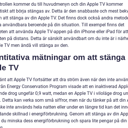
ntrollen kommer du till huvudmenyn och din Apple TV kommer
iskt att börja stängas av. Detta är den snabbaste och mest be
 att stänga av din Apple TV. Det finns dock också andra metod
a användbara beroende på din situation. Till exempel finns det
eten att använda Apple TV-appen på din iPhone eller iPad för at
en på distans. Detta är särskilt användbart om du inte är i närh
le TV men ändå vill stänga av den.
titativa mätningar om att stänga
le TV
änt att Apple TV fortsätter att dra ström även när den inte anvä
från Energy Conservation Program visade att en inaktiverad App
ande drog ungefär 0,9 watt, medan en Apple TV i viloläge drog u
t. Detta kan verka som små siffror, men när du tänker på att din
ke inte används hela natten eller under en längre tid kan det in
dande skillnad i energiförbrukning. Genom att stänga av din Ap
n du minska dess energiförbrukning och spara lite pengar på din
g.