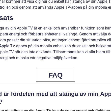
här kommer att visa dig hur du enkelt kan stänga av din Apple
ntrollen och genom att använda Apple TV-appen på din mobila e
sats
nga av din Apple TV är en enkel och användbar funktion som kan
spara energi och förbättra enhetens livslängd. Genom att välja d
om passar din situation bäst, antingen genom fjärrkontrollen ell
pple TV-appen på din mobila enhet, kan du enkelt och bekväm
pple TV när den inte används. Tillsammans kan vi alla bidra till 
nergi och minska vår negativa miljöpåverkan.
FAQ
d är fördelen med att stänga av min App
?
m att stänga av din Apple TV kan du spara energi och förlänga