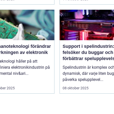
nanoteknologi förändrar
Support i spelindustrin
erkningen av elektronik
felsöker du buggar och
förbättrar spelupplevel
knologi håller på att
niera elektronikindustrin på
Spelindustrin är komplex oc
ental niv&ari...
dynamisk, där varje liten bu
påverka spelupplevel...
ober 2025
08 oktober 2025