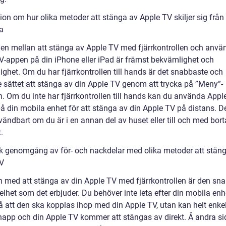
ion om hur olika metoder att stänga av Apple TV skiljer sig från
a
den mellan att stänga av Apple TV med fjärrkontrollen och anvä
V-appen på din iPhone eller iPad är främst bekvämlighet och
lighet. Om du har fjärrkontrollen till hands är det snabbaste och
e sättet att stänga av din Apple TV genom att trycka på ”Meny”-
. Om du inte har fjärrkontrollen till hands kan du använda Appl
å din mobila enhet för att stänga av din Apple TV på distans. D
ändbart om du är i en annan del av huset eller till och med bort
.
sk genomgång av för- och nackdelar med olika metoder att stän
V
n med att stänga av din Apple TV med fjärrkontrollen är den sn
lhet som det erbjuder. Du behöver inte leta efter din mobila enhe
å att den ska kopplas ihop med din Apple TV, utan kan helt enkel
napp och din Apple TV kommer att stängas av direkt. Å andra s