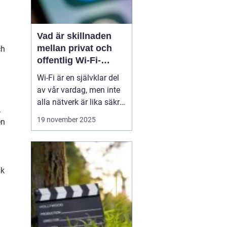
Vad är skillnaden
mellan privat och
ch
offentlig Wi-Fi-
säkerhet?
Wi-Fi är en självklar del
av vår vardag, men inte
alla nätverk är lika säkra.
.
Privata nätverk hemma
19 november 2025
en
erbjuder ofta stark
kryptering och kontroll
över vilka som får
ansluta, medan
sk
offentliga Wi-Fi-nät...