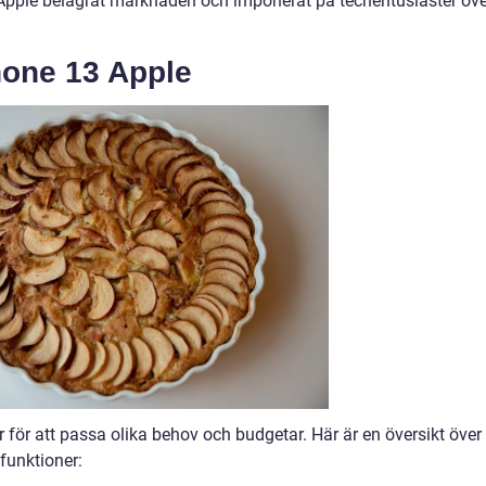
 Apple belägrat marknaden och imponerat på techentusiaster öve
hone 13 Apple
r för att passa olika behov och budgetar. Här är en översikt över
funktioner: