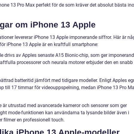
one 13 Pro Max perfekt för de som kräver det absolut bästa i
ngar om iPhone 13 Apple
ationer levererar iPhone 13 Apple imponerande siffror. Här är nå
för iPhone 13 Apple är en kraftfull smartphone:
le drivs av Apples senaste A15 Bionic-chip, som ger imponeran
aftfulla processorer och neurala motorer erbjuder den en snabb
bättrad batteritid jämfört med tidigare modeller. Enligt Apples e
upp till 17 timmar för videouppspelning, medan iPhone 13 Pro M
e är utrustad med avancerade kameror och sensorer som ger
ight mode-funktionen kan användarna ta lysande bilder även i
 filmer en professionell touch.
olika iPhone 13 Apple-modeller