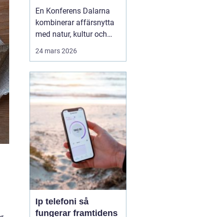
agendan
En Konferens Dalarna
kombinerar affärsnytta
med natur, kultur och
lugn på ett sätt som
24 mars 2026
många företag
efterfrågar i dag.
Regionen lockar med
kort restid från
storstäderna, tydlig
årstidskänsla, stark lokal
matkultur och en miljö
som gör det lättare fö...
Ip telefoni så
fungerar framtidens