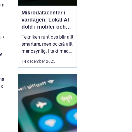
nom
Mikrodatacenter i
vardagen: Lokal AI
dold i möbler och
lampor
gra
Tekniken runt oss blir allt
smartare, men också allt
mer osynlig. I takt med
de
att lokal AI flyttar från
14 december 2025
avlägsna serverhallar in i
vardagsföremål
gna
förändras hur vi tänker
ax
kring beräkning,
integritet och k...