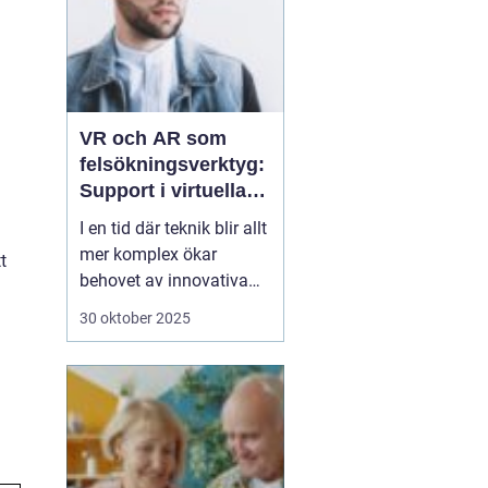
VR och AR som
felsökningsverktyg:
Support i virtuella
miljöer
I en tid där teknik blir allt
mer komplex ökar
t
behovet av innovativa
sätt att ge support. VR
30 oktober 2025
(virtuell verklighet) och
AR (förstärkt verklighet)
erbjuder nya möjligheter
för felsökning, där
supportpersonal...