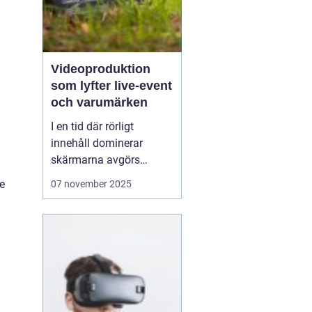
Videoproduktion
som lyfter live-event
och varumärken
I en tid där rörligt
innehåll dominerar
skärmarna avgörs
mycket av kvaliteten på
e
07 november 2025
hur en idé blir film. När
process, teknik och
människor samspelar
kan budskapet bli både
tydligt och minnesvä...