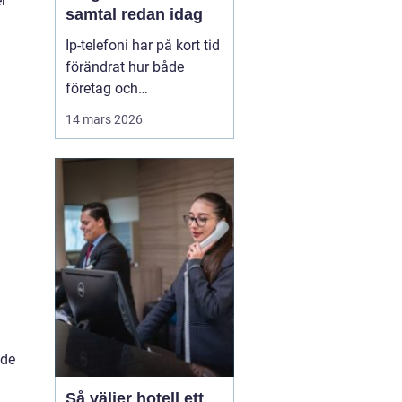
r
samtal redan idag
Ip-telefoni har på kort tid
förändrat hur både
företag och
privatpersoner ser på sin
14 mars 2026
kommunikation. I stället
för att kopplas genom
det gamla kopparnätet
går samtalen via
internet. Kostnaderna
sjunker, flexibiliteten
ökar och möjligheterna
att bygga ...
 de
Så väljer hotell ett