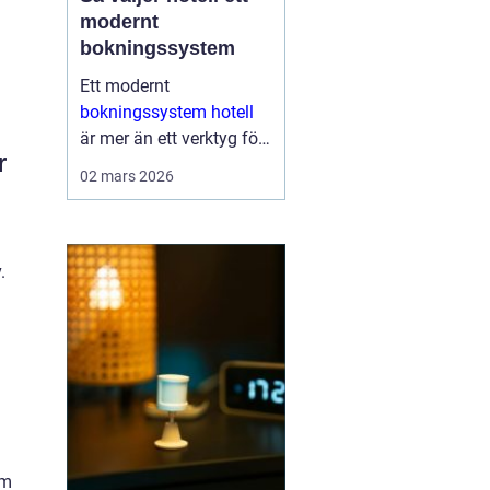
modernt
bokningssystem
Ett modernt
bokningssystem hotell
är mer än ett verktyg för
r
att fylla rum. För många
02 mars 2026
anläggningar är
systemet själva navet i
verksamheten. Här
hanteras bokningar,
.
incheckning, betalningar,
gäs...
rm