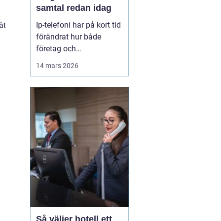
samtal redan idag
Ip-telefoni har på kort tid
åt
förändrat hur både
företag och
privatpersoner ser på sin
14 mars 2026
kommunikation. I stället
för att kopplas genom
det gamla kopparnätet
går samtalen via
internet. Kostnaderna
sjunker, flexibiliteten
ökar och möjligheterna
att bygga ...
Så väljer hotell ett