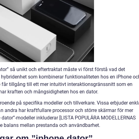
or” så unikt och eftertraktat måste vi först förstå vad det
en hybridenhet som kombinerar funktionaliteten hos en iPhone oc
år tillgång till ett mer intuitivt interaktionsgränssnitt som en
har kraften och mångsidigheten hos en dator.
roende på specifika modeller och tillverkare. Vissa erbjuder enkl
 andra har kraftfullare processor och större skärmar för mer
one dator”-modeller inkluderar [LISTA POPULÄRA MODELLERNAS
de balans mellan prestanda och användbarhet.
ngar om ”iphone dator”