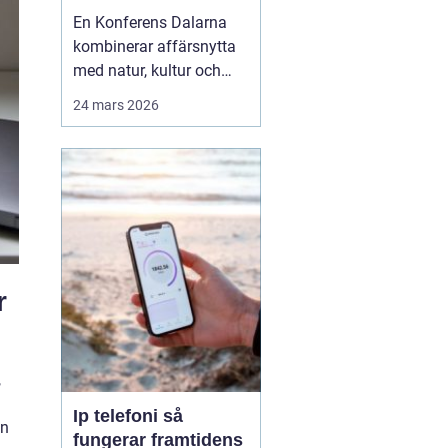
agendan
En Konferens Dalarna
kombinerar affärsnytta
med natur, kultur och
lugn på ett sätt som
24 mars 2026
många företag
efterfrågar i dag.
Regionen lockar med
kort restid från
storstäderna, tydlig
årstidskänsla, stark lokal
matkultur och en miljö
som gör det lättare fö...
r
,
Ip telefoni så
En
fungerar framtidens