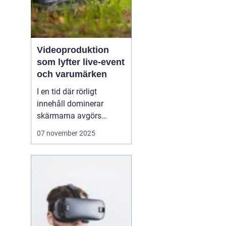
”
Videoproduktion
som lyfter live-event
och varumärken
I en tid där rörligt
innehåll dominerar
skärmarna avgörs
mycket av kvaliteten på
07 november 2025
hur en idé blir film. När
process, teknik och
människor samspelar
kan budskapet bli både
tydligt och minnesvä...