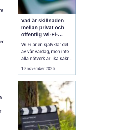
re
Vad är skillnaden
mellan privat och
offentlig Wi-Fi-
säkerhet?
med
Wi-Fi är en självklar del
av vår vardag, men inte
alla nätverk är lika säkra.
Privata nätverk hemma
19 november 2025
erbjuder ofta stark
kryptering och kontroll
över vilka som får
ansluta, medan
a
offentliga Wi-Fi-nät...
r