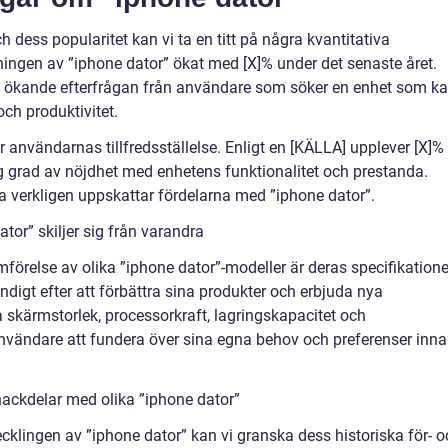
ch dess popularitet kan vi ta en titt på några kvantitativa
ningen av ”iphone dator” ökat med [X]% under det senaste året.
 ökande efterfrågan från användare som söker en enhet som k
ch produktivitet.
r användarnas tillfredsställelse. Enligt en [KÄLLA] upplever [X]%
g grad av nöjdhet med enhetens funktionalitet och prestanda.
a verkligen uppskattar fördelarna med ”iphone dator”.
tor” skiljer sig från varandra
mförelse av olika ”iphone dator”-modeller är deras specifikatione
ändigt efter att förbättra sina produkter och erbjuda nya
a skärmstorlek, processorkraft, lagringskapacitet och
 användare att fundera över sina egna behov och preferenser inn
nackdelar med olika ”iphone dator”
vecklingen av ”iphone dator” kan vi granska dess historiska för- 