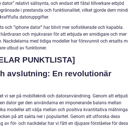
 dator” relativt sällsynta, och endast ett fåtal tillverkare erbjöd
gränsade i prestanda och funktionalitet, vilket gjorde dem mind
raftfulla datoruppgifter.
s och ”iphone dator” har blivit mer sofistikerade och kapabla.
de hårdvaran och mjukvaran för att erbjuda en smidigare och mer
e. Nackdelarna med tidiga modeller har försvunnit och ersatts 
are utbud av funktioner.
ELAR PUNKTLISTA]
 avslutning: En revolutionär
ttet vi ser på mobilteknik och datoranvändning. Genom att erbjud
 en dator ger den användarna en imponerande balans mellan
ika modeller att välja mellan och positiva kvantitativa mätninga
ecken på att sakta ner i popularitet. Genom att utforska dess
 av för- och nackdelar har vi fått en djupare förståelse för dess