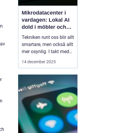
Mikrodatacenter i
vardagen: Lokal AI
an
dold i möbler och
lampor
Tekniken runt oss blir allt
 av
smartare, men också allt
mer osynlig. I takt med
att lokal AI flyttar från
14 december 2025
avlägsna serverhallar in i
vardagsföremål
r
förändras hur vi tänker
kring beräkning,
integritet och k...
an
och