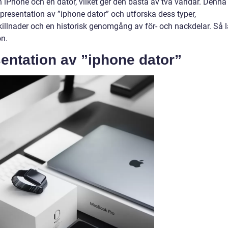
n iPhone och en dator, vilket ger den bästa av två världar. Denna
presentation av ”iphone dator” och utforska dess typer,
skillnader och en historisk genomgång av för- och nackdelar. Så l
on.
entation av ”iphone dator”