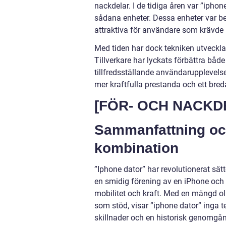
nackdelar. I de tidiga åren var ”iphone
sådana enheter. Dessa enheter var be
attraktiva för användare som krävde k
Med tiden har dock tekniken utvecklat
Tillverkare har lyckats förbättra bå
tillfredsställande användarupplevels
mer kraftfulla prestanda och ett bred
[FÖR- OCH NACKD
Sammanfattning och
kombination
”Iphone dator” har revolutionerat sä
en smidig förening av en iPhone och
mobilitet och kraft. Med en mängd ol
som stöd, visar ”iphone dator” inga t
skillnader och en historisk genomgång