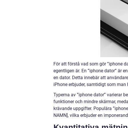
För att förstå vad som gör ”iphone dat
egentligen är. En ”iphone dator” är 
en dator. Detta innebär att användare f
iPhone erbjuder, samtidigt som man 
Typerna av ”iphone dator” varierar be
funktioner och mindre skärmar, medan
krävande uppgifter. Populära ”iph
NAMN], vilka erbjuder en imponeran
Kvantitativa mätni