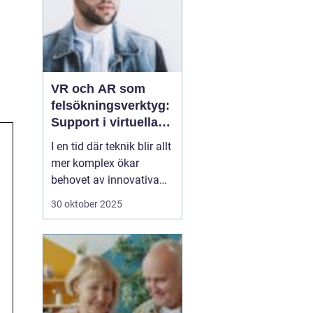
VR och AR som
felsökningsverktyg:
Support i virtuella
miljöer
I en tid där teknik blir allt
mer komplex ökar
behovet av innovativa
sätt att ge support. VR
30 oktober 2025
(virtuell verklighet) och
AR (förstärkt verklighet)
erbjuder nya möjligheter
för felsökning, där
supportpersonal...