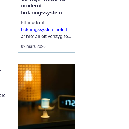
modernt
bokningssystem
Ett modernt
bokningssystem hotell
är mer än ett verktyg för
att fylla rum. För många
02 mars 2026
anläggningar är
systemet själva navet i
verksamheten. Här
hanteras bokningar,
h
incheckning, betalningar,
gäs...
are