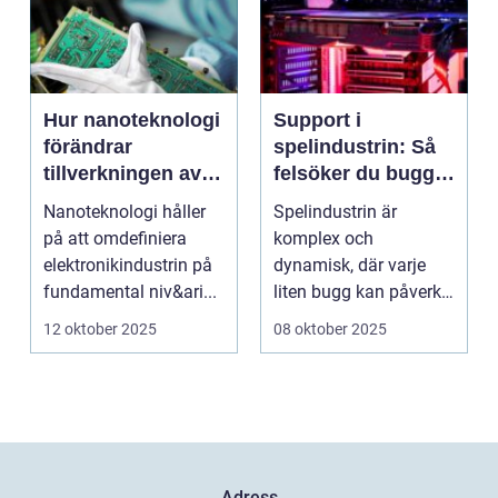
Hur nanoteknologi
Support i
förändrar
spelindustrin: Så
tillverkningen av
felsöker du buggar
elektronik
och förbättrar
Nanoteknologi håller
Spelindustrin är
spelupplevelsen
på att omdefiniera
komplex och
elektronikindustrin på
dynamisk, där varje
fundamental niv&ari...
liten bugg kan påverka
spelupplevel...
12 oktober 2025
08 oktober 2025
Adress