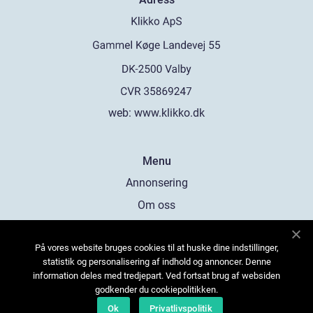
web:
www.klikko.dk
Menu
Annonsering
Om oss
Cookies
På vores website bruges cookies til at huske dine indstillinger,
Kontakta oss
statistik og personalisering af indhold og annoncer. Denne
Sitemap
information deles med tredjepart. Ved fortsat brug af websiden
godkender du cookiepolitikken.
Ok
Privatlivspolitik