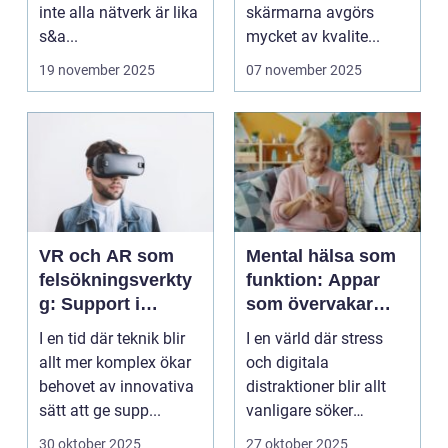
inte alla nätverk är lika
skärmarna avgörs
s&a...
mycket av kvalite...
19 november 2025
07 november 2025
VR och AR som
Mental hälsa som
felsökningsverkty
funktion: Appar
g: Support i
som övervakar
virtuella miljöer
och stärker
I en tid där teknik blir
I en värld där stress
välmående
allt mer komplex ökar
och digitala
behovet av innovativa
distraktioner blir allt
sätt att ge supp...
vanligare söker
mång...
30 oktober 2025
27 oktober 2025