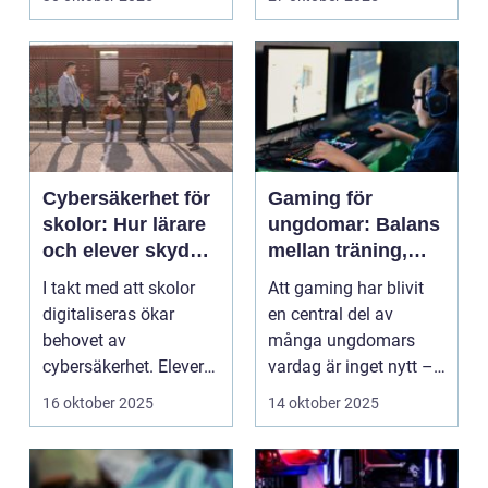
Cybersäkerhet för
Gaming för
skolor: Hur lärare
ungdomar: Balans
och elever skyddar
mellan träning,
sina data
skola och socialt
I takt med att skolor
Att gaming har blivit
liv
digitaliseras ökar
en central del av
behovet av
många ungdomars
cybersäkerhet. Elever
vardag är inget nytt –
och lärare ...
men ...
16 oktober 2025
14 oktober 2025