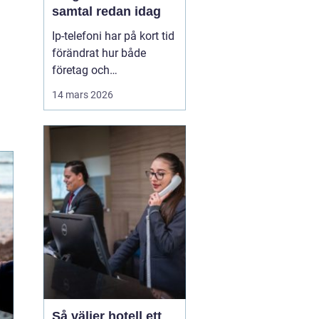
samtal redan idag
Ip-telefoni har på kort tid
förändrat hur både
företag och
privatpersoner ser på sin
14 mars 2026
kommunikation. I stället
för att kopplas genom
det gamla kopparnätet
går samtalen via
internet. Kostnaderna
sjunker, flexibiliteten
ökar och möjligheterna
att bygga ...
Så väljer hotell ett