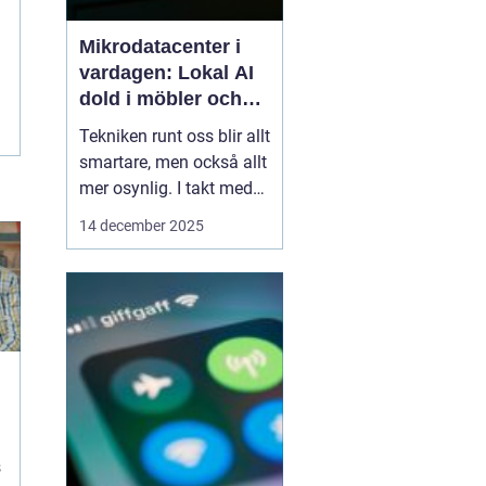
Mikrodatacenter i
vardagen: Lokal AI
dold i möbler och
lampor
Tekniken runt oss blir allt
smartare, men också allt
mer osynlig. I takt med
att lokal AI flyttar från
14 december 2025
avlägsna serverhallar in i
vardagsföremål
förändras hur vi tänker
kring beräkning,
integritet och k...
s