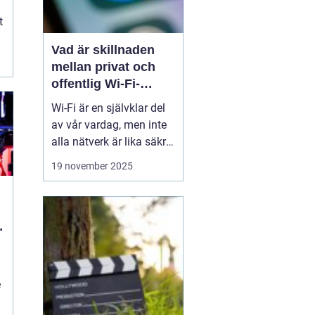
t
Vad är skillnaden
mellan privat och
offentlig Wi-Fi-
säkerhet?
Wi-Fi är en självklar del
av vår vardag, men inte
alla nätverk är lika säkra.
Privata nätverk hemma
19 november 2025
erbjuder ofta stark
kryptering och kontroll
över vilka som får
ansluta, medan
offentliga Wi-Fi-nät...
n
e