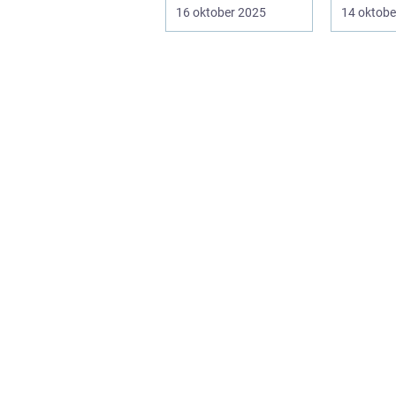
Elever och lärare ...
– men ...
16 oktober 2025
14 oktobe