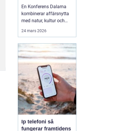
agendan
En Konferens Dalarna
kombinerar affärsnytta
med natur, kultur och
lugn på ett sätt som
24 mars 2026
många företag
efterfrågar i dag.
Regionen lockar med
kort restid från
storstäderna, tydlig
årstidskänsla, stark lokal
matkultur och en miljö
som gör det lättare fö...
Ip telefoni så
fungerar framtidens