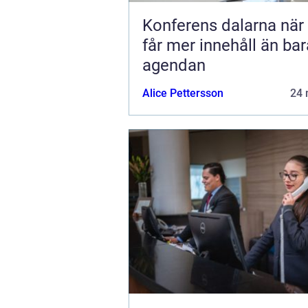
Konferens dalarna när möten
får mer innehåll än bar
agendan
Alice Pettersson
24 