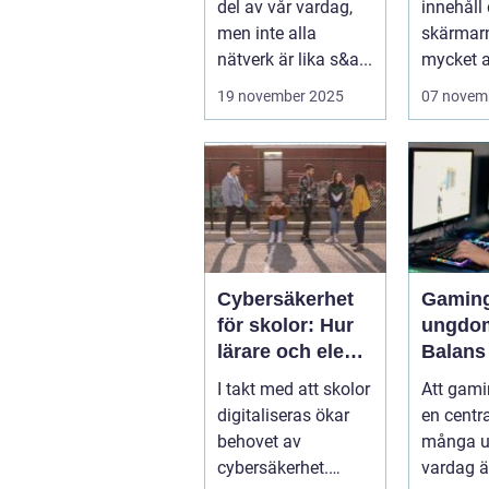
del av vår vardag,
innehåll
men inte alla
skärmar
nätverk är lika s&a...
mycket av
19 november 2025
07 novem
Cybersäkerhet
Gaming
för skolor: Hur
ungdo
lärare och elever
Balans
skyddar sina
träning
I takt med att skolor
Att gamin
data
och soc
digitaliseras ökar
en centra
behovet av
många 
cybersäkerhet.
vardag är