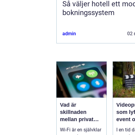
Så väljer hotell ett mo
bokningssystem
admin
02 
Vad är
Videop
skillnaden
som lyf
mellan privat
event 
och offentlig Wi-
varumä
Wi-Fi är en självklar
I en tid d
Fi-säkerhet?