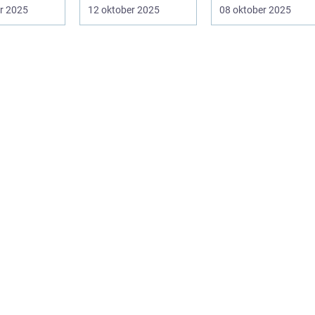
på fundamental
påverka
r 2025
12 oktober 2025
08 oktober 2025
niv&ari...
spelupplevel...