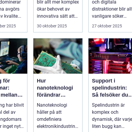
 dominerar
blir allt mer komplex
och digitala
välmående
na avgörs
ökar behovet av
distraktioner blir all
 kvalite...
innovativa sätt att
vanligare söker
ge supp...
mång...
ber 2025
30 oktober 2025
27 oktober 2025
 för
Hur
Support i
mar:
nanoteknologi
spelindustrin:
 mellan
förändrar
Så felsöker du
, skola
tillverkningen av
buggar och
g har blivit
Nanoteknologi
Spelindustrin är
ialt liv
elektronik
förbättrar
l del av
håller på att
komplex och
spelupplevelse
ungdomars
omdefiniera
dynamisk, där varj
 inget nytt
elektronikindustrin
liten bugg kan