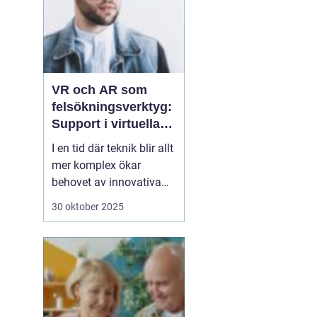
VR och AR som
felsökningsverktyg:
Support i virtuella
miljöer
I en tid där teknik blir allt
mer komplex ökar
behovet av innovativa
sätt att ge support. VR
30 oktober 2025
(virtuell verklighet) och
AR (förstärkt verklighet)
erbjuder nya möjligheter
för felsökning, där
supportpersonal...