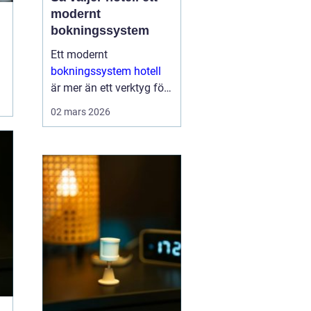
modernt
bokningssystem
Ett modernt
bokningssystem hotell
är mer än ett verktyg för
att fylla rum. För många
02 mars 2026
anläggningar är
systemet själva navet i
verksamheten. Här
hanteras bokningar,
incheckning, betalningar,
gäs...