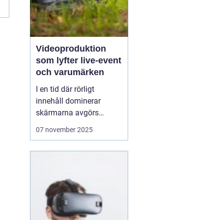
Videoproduktion
som lyfter live-event
och varumärken
I en tid där rörligt
innehåll dominerar
skärmarna avgörs
mycket av kvaliteten på
07 november 2025
hur en idé blir film. När
process, teknik och
människor samspelar
kan budskapet bli både
tydligt och minnesvä...