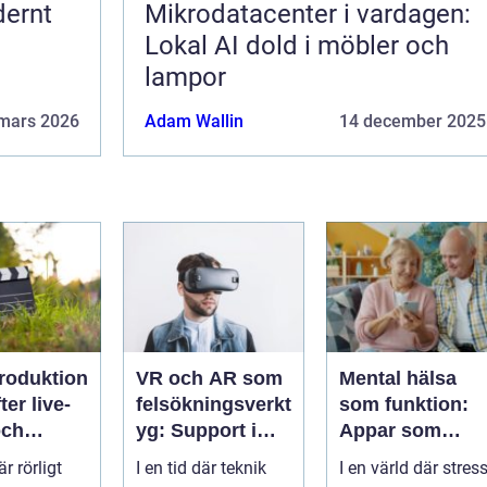
dernt
Mikrodatacenter i vardagen:
Lokal AI dold i möbler och
lampor
mars 2026
Adam Wallin
14 december 2025
roduktion
VR och AR som
Mental hälsa
ter live-
felsökningsverkt
som funktion:
och
yg: Support i
Appar som
rken
virtuella miljöer
övervakar och
är rörligt
I en tid där teknik
I en värld där stres
stärker