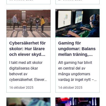
Cybersäkerhet för
Gaming för
skolor: Hur lärare
ungdomar: Balans
och elever skyddar
mellan träning,
sina data
skola och socialt
I takt med att skolor
Att gaming har blivit
liv
digitaliseras ökar
en central del av
behovet av
många ungdomars
cybersäkerhet. Elever
vardag är inget nytt –
och lärare ...
men ...
16 oktober 2025
14 oktober 2025