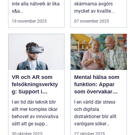
inte alla nätverk är lika
skärmarna avgörs
s&a...
mycket av kvalite...
19 november 2025
07 november 2025
VR och AR som
Mental hälsa som
felsökningsverkty
funktion: Appar
g: Support i
som övervakar
virtuella miljöer
och stärker
I en tid där teknik blir
I en värld där stress
välmående
allt mer komplex ökar
och digitala
behovet av innovativa
distraktioner blir allt
sätt att ge supp...
vanligare söker
mång...
30 oktober 2025
27 oktober 2025