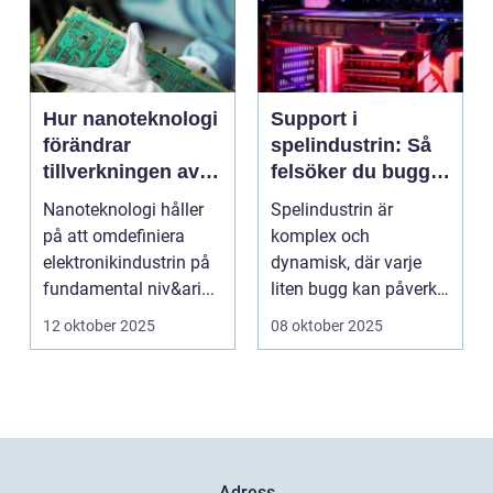
Hur nanoteknologi
Support i
förändrar
spelindustrin: Så
tillverkningen av
felsöker du buggar
elektronik
och förbättrar
Nanoteknologi håller
Spelindustrin är
spelupplevelsen
på att omdefiniera
komplex och
elektronikindustrin på
dynamisk, där varje
fundamental niv&ari...
liten bugg kan påverka
spelupplevel...
12 oktober 2025
08 oktober 2025
Adress