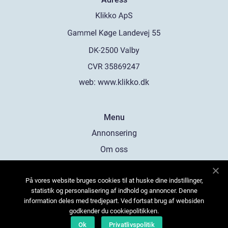
web:
www.klikko.dk
Menu
Annonsering
Om oss
Cookies
På vores website bruges cookies til at huske dine indstillinger,
Kontakta oss
statistik og personalisering af indhold og annoncer. Denne
Sitemap
information deles med tredjepart. Ved fortsat brug af websiden
godkender du cookiepolitikken.
Ok
Privatlivspolitik