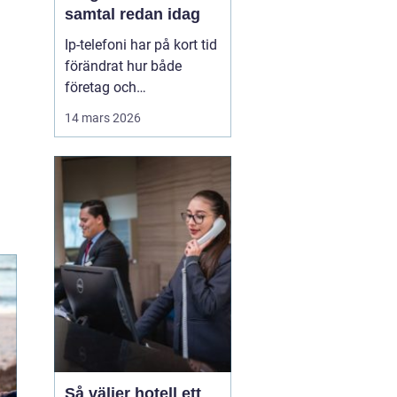
samtal redan idag
Ip-telefoni har på kort tid
förändrat hur både
företag och
privatpersoner ser på sin
14 mars 2026
kommunikation. I stället
för att kopplas genom
det gamla kopparnätet
går samtalen via
internet. Kostnaderna
sjunker, flexibiliteten
ökar och möjligheterna
att bygga ...
Så väljer hotell ett