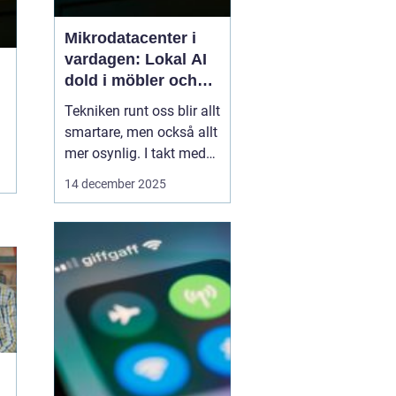
Mikrodatacenter i
vardagen: Lokal AI
dold i möbler och
lampor
Tekniken runt oss blir allt
smartare, men också allt
mer osynlig. I takt med
att lokal AI flyttar från
14 december 2025
avlägsna serverhallar in i
vardagsföremål
förändras hur vi tänker
kring beräkning,
integritet och k...