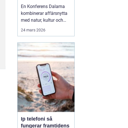
agendan
En Konferens Dalarna
kombinerar affärsnytta
med natur, kultur och
lugn på ett sätt som
24 mars 2026
många företag
efterfrågar i dag.
Regionen lockar med
kort restid från
storstäderna, tydlig
årstidskänsla, stark lokal
matkultur och en miljö
som gör det lättare fö...
Ip telefoni så
fungerar framtidens