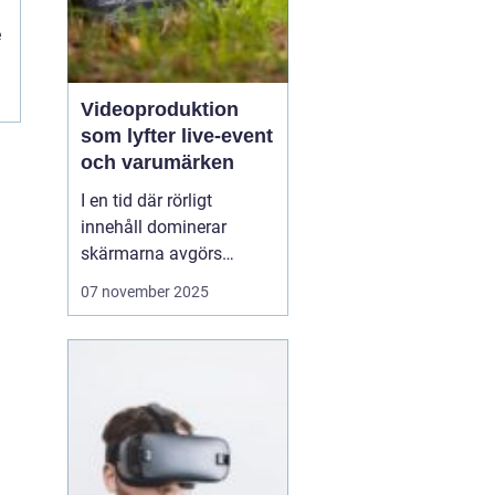
n
e
Videoproduktion
som lyfter live-event
och varumärken
I en tid där rörligt
innehåll dominerar
skärmarna avgörs
mycket av kvaliteten på
07 november 2025
hur en idé blir film. När
process, teknik och
människor samspelar
kan budskapet bli både
tydligt och minnesvä...