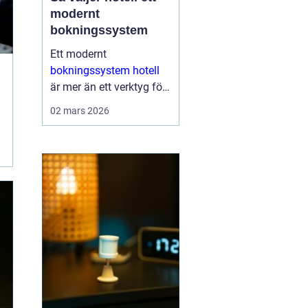
modernt
bokningssystem
Ett modernt
bokningssystem hotell
är mer än ett verktyg för
att fylla rum. För många
02 mars 2026
anläggningar är
systemet själva navet i
verksamheten. Här
hanteras bokningar,
incheckning, betalningar,
gäs...