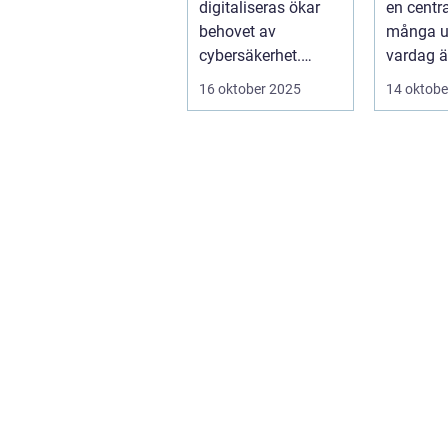
digitaliseras ökar
en centra
behovet av
många 
cybersäkerhet.
vardag är
Elever och lärare ...
– men ...
16 oktober 2025
14 oktobe