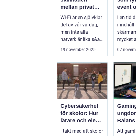
mellan privat
event 
och offentlig Wi-
varumä
Wi-Fi är en självklar
I en tid d
Fi-säkerhet?
del av vår vardag,
innehåll
men inte alla
skärmar
nätverk är lika s&a...
mycket av
19 november 2025
07 novem
Cybersäkerhet
Gaming
för skolor: Hur
ungdo
lärare och elever
Balans
skyddar sina
träning
I takt med att skolor
Att gamin
data
och soc