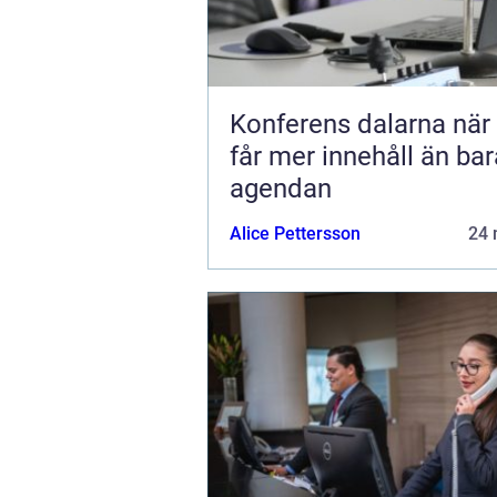
Konferens dalarna när möten
får mer innehåll än bar
agendan
Alice Pettersson
24 