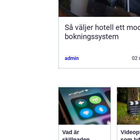
Så väljer hotell ett mo
bokningssystem
admin
02 
Vad är
Videop
skillnaden
som lyf