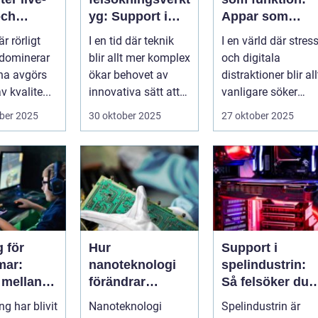
och
yg: Support i
Appar som
rken
virtuella miljöer
övervakar och
är rörligt
I en tid där teknik
I en värld där stres
stärker
 dominerar
blir allt mer komplex
och digitala
välmående
na avgörs
ökar behovet av
distraktioner blir all
 kvalite...
innovativa sätt att
vanligare söker
ge supp...
mång...
ber 2025
30 oktober 2025
27 oktober 2025
 för
Hur
Support i
mar:
nanoteknologi
spelindustrin:
 mellan
förändrar
Så felsöker du
, skola
tillverkningen av
buggar och
g har blivit
Nanoteknologi
Spelindustrin är
ialt liv
elektronik
förbättrar