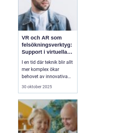
VR och AR som
felsökningsverktyg:
Support i virtuella
miljöer
I en tid där teknik blir allt
mer komplex ökar
behovet av innovativa
sätt att ge support. VR
30 oktober 2025
(virtuell verklighet) och
AR (förstärkt verklighet)
erbjuder nya möjligheter
för felsökning, där
supportpersonal...