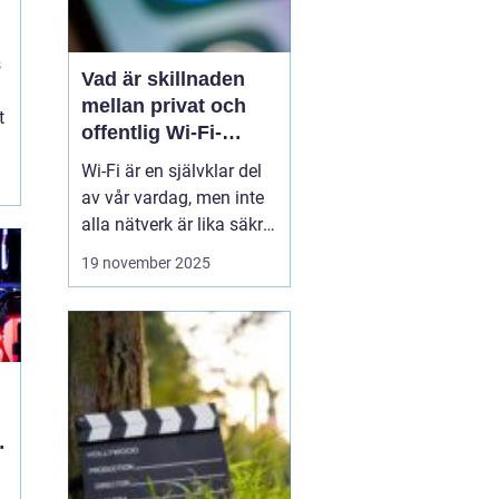
s
Vad är skillnaden
mellan privat och
t
offentlig Wi-Fi-
säkerhet?
Wi-Fi är en självklar del
av vår vardag, men inte
alla nätverk är lika säkra.
Privata nätverk hemma
19 november 2025
erbjuder ofta stark
kryptering och kontroll
över vilka som får
ansluta, medan
offentliga Wi-Fi-nät...