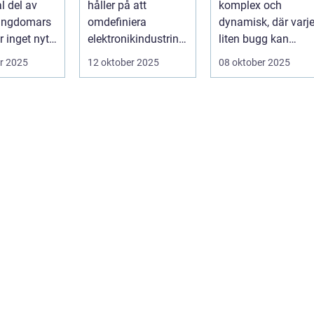
l del av
håller på att
komplex och
spelupplevelse
ungdomars
omdefiniera
dynamisk, där varj
 inget nytt
elektronikindustrin
liten bugg kan
på fundamental
påverka
r 2025
12 oktober 2025
08 oktober 2025
niv&ari...
spelupplevel...