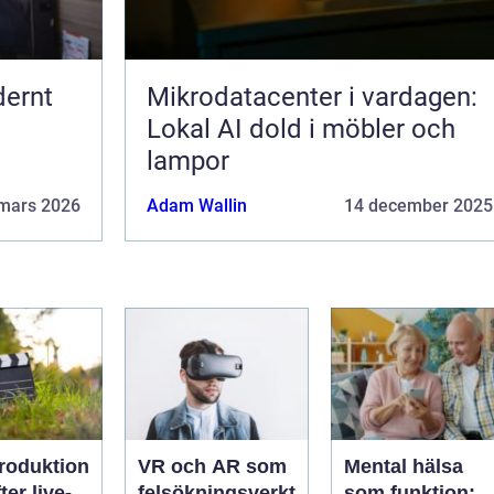
dernt
Mikrodatacenter i vardagen:
Lokal AI dold i möbler och
lampor
mars 2026
Adam Wallin
14 december 2025
roduktion
VR och AR som
Mental hälsa
ter live-
felsökningsverkt
som funktion: