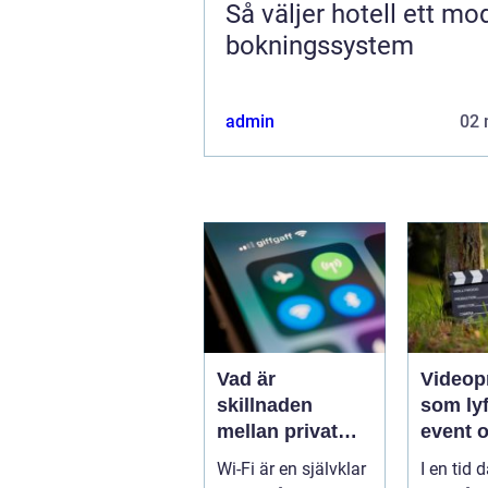
Så väljer hotell ett mo
bokningssystem
admin
02 
Vad är
Videop
skillnaden
som lyf
mellan privat
event 
och offentlig Wi-
varumä
Wi-Fi är en självklar
I en tid d
Fi-säkerhet?