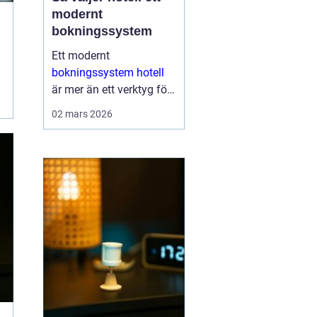
modernt
bokningssystem
Ett modernt
bokningssystem hotell
är mer än ett verktyg för
att fylla rum. För många
02 mars 2026
anläggningar är
systemet själva navet i
verksamheten. Här
hanteras bokningar,
incheckning, betalningar,
gäs...