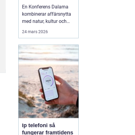
agendan
En Konferens Dalarna
kombinerar affärsnytta
med natur, kultur och
lugn på ett sätt som
24 mars 2026
många företag
efterfrågar i dag.
Regionen lockar med
kort restid från
storstäderna, tydlig
årstidskänsla, stark lokal
matkultur och en miljö
som gör det lättare fö...
Ip telefoni så
fungerar framtidens