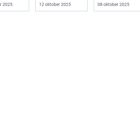
på fundamental
påverka
r 2025
12 oktober 2025
08 oktober 2025
niv&ari...
spelupplevel...