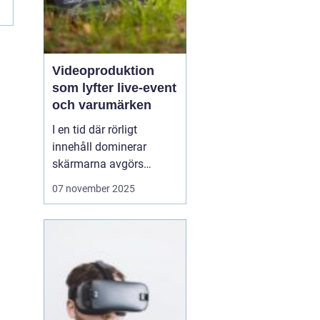
Videoproduktion
som lyfter live-event
och varumärken
I en tid där rörligt
innehåll dominerar
skärmarna avgörs
mycket av kvaliteten på
07 november 2025
hur en idé blir film. När
process, teknik och
människor samspelar
kan budskapet bli både
tydligt och minnesvä...