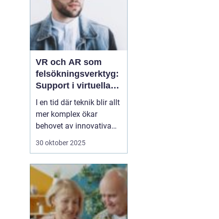
VR och AR som
felsökningsverktyg:
Support i virtuella
miljöer
I en tid där teknik blir allt
mer komplex ökar
behovet av innovativa
sätt att ge support. VR
30 oktober 2025
(virtuell verklighet) och
AR (förstärkt verklighet)
erbjuder nya möjligheter
för felsökning, där
supportpersonal...