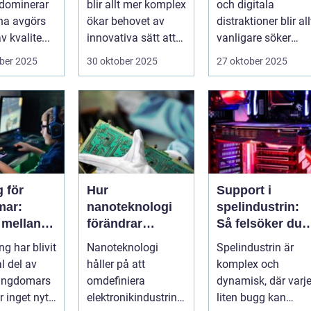
 dominerar
blir allt mer komplex
och digitala
välmående
na avgörs
ökar behovet av
distraktioner blir all
 kvalite...
innovativa sätt att
vanligare söker
ge supp...
mång...
ber 2025
30 oktober 2025
27 oktober 2025
 för
Hur
Support i
mar:
nanoteknologi
spelindustrin:
 mellan
förändrar
Så felsöker du
, skola
tillverkningen av
buggar och
g har blivit
Nanoteknologi
Spelindustrin är
ialt liv
elektronik
förbättrar
l del av
håller på att
komplex och
spelupplevelse
ungdomars
omdefiniera
dynamisk, där varj
 inget nytt
elektronikindustrin
liten bugg kan