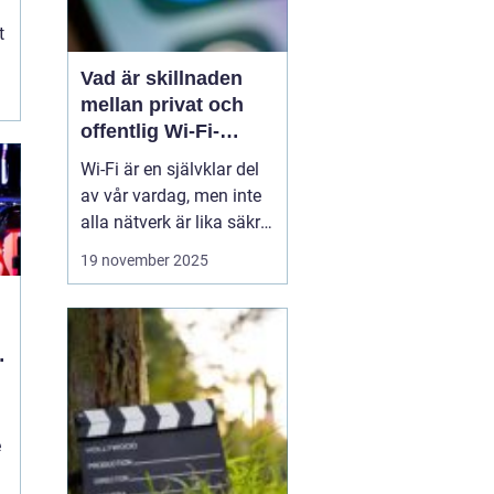
t
Vad är skillnaden
mellan privat och
offentlig Wi-Fi-
säkerhet?
Wi-Fi är en självklar del
av vår vardag, men inte
alla nätverk är lika säkra.
Privata nätverk hemma
19 november 2025
erbjuder ofta stark
kryptering och kontroll
över vilka som får
ansluta, medan
offentliga Wi-Fi-nät...
n
e