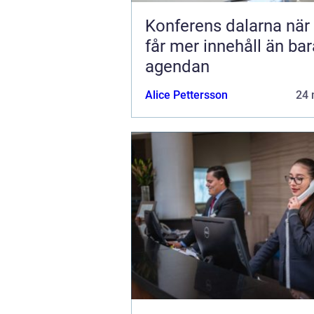
Konferens dalarna när möten
får mer innehåll än bar
agendan
Alice Pettersson
24 