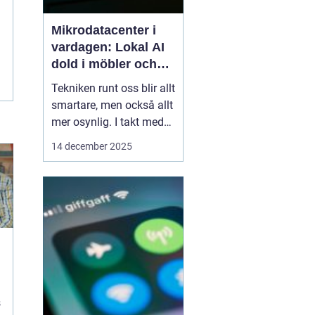
Mikrodatacenter i
vardagen: Lokal AI
dold i möbler och
lampor
Tekniken runt oss blir allt
smartare, men också allt
mer osynlig. I takt med
att lokal AI flyttar från
14 december 2025
avlägsna serverhallar in i
vardagsföremål
förändras hur vi tänker
kring beräkning,
integritet och k...
s