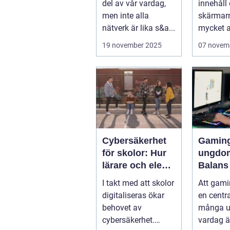
del av vår vardag,
innehåll
men inte alla
skärmar
nätverk är lika s&a...
mycket av
19 november 2025
07 novem
Cybersäkerhet
Gaming
för skolor: Hur
ungdo
lärare och elever
Balans
skyddar sina
träning
I takt med att skolor
Att gamin
data
och soc
digitaliseras ökar
en centra
behovet av
många 
cybersäkerhet.
vardag är