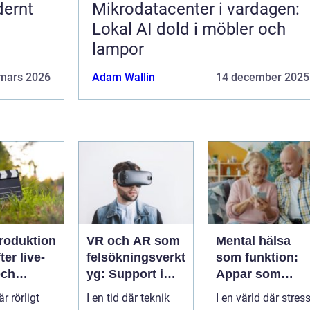
dernt
Mikrodatacenter i vardagen:
Lokal AI dold i möbler och
lampor
mars 2026
Adam Wallin
14 december 2025
roduktion
VR och AR som
Mental hälsa
ter live-
felsökningsverkt
som funktion:
och
yg: Support i
Appar som
rken
virtuella miljöer
övervakar och
är rörligt
I en tid där teknik
I en värld där stres
stärker