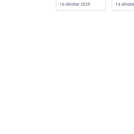
Elever och lärare ...
– men ...
16 oktober 2025
14 oktobe