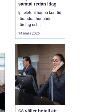
samtal redan idag
Ip-telefoni har på kort tid
förändrat hur både
företag och
privatpersoner ser på sin
14 mars 2026
kommunikation. I stället
för att kopplas genom
det gamla kopparnätet
går samtalen via
internet. Kostnaderna
sjunker, flexibiliteten
ökar och möjligheterna
att bygga ...
Så väljer hotell ett