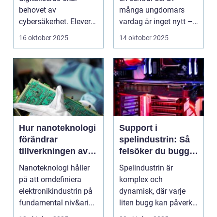
behovet av
många ungdomars
cybersäkerhet. Elever
vardag är inget nytt –
och lärare ...
men ...
16 oktober 2025
14 oktober 2025
Hur nanoteknologi
Support i
förändrar
spelindustrin: Så
tillverkningen av
felsöker du buggar
elektronik
och förbättrar
Nanoteknologi håller
Spelindustrin är
spelupplevelsen
på att omdefiniera
komplex och
elektronikindustrin på
dynamisk, där varje
fundamental niv&ari...
liten bugg kan påverka
spelupplevel...