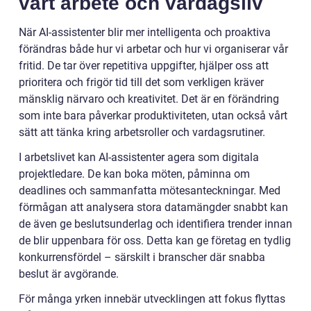
vårt arbete och vardagsliv
När AI-assistenter blir mer intelligenta och proaktiva
förändras både hur vi arbetar och hur vi organiserar vår
fritid. De tar över repetitiva uppgifter, hjälper oss att
prioritera och frigör tid till det som verkligen kräver
mänsklig närvaro och kreativitet. Det är en förändring
som inte bara påverkar produktiviteten, utan också vårt
sätt att tänka kring arbetsroller och vardagsrutiner.
I arbetslivet kan AI-assistenter agera som digitala
projektledare. De kan boka möten, påminna om
deadlines och sammanfatta mötesanteckningar. Med
förmågan att analysera stora datamängder snabbt kan
de även ge beslutsunderlag och identifiera trender innan
de blir uppenbara för oss. Detta kan ge företag en tydlig
konkurrensfördel – särskilt i branscher där snabba
beslut är avgörande.
För många yrken innebär utvecklingen att fokus flyttas