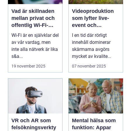
Vad är skillnaden
Videoproduktion
mellan privat och
som lyfter live-
offentlig Wi-Fi-
event och
säkerhet?
varumärken
Wi-Fi är en självklar del
I en tid där rörligt
av vår vardag, men
innehåll dominerar
inte alla nätverk är lika
skärmarna avgörs
s&a...
mycket av kvalite...
19 november 2025
07 november 2025
VR och AR som
Mental hälsa som
felsökningsverkty
funktion: Appar