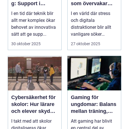
g: Support i
som övervakar
virtuella miljöer
och stärker
I en tid där teknik blir
I en värld där stress
välmående
allt mer komplex ökar
och digitala
behovet av innovativa
distraktioner blir allt
sätt att ge supp...
vanligare söker
mång...
30 oktober 2025
27 oktober 2025
Cybersäkerhet för
Gaming för
skolor: Hur lärare
ungdomar: Balans
och elever skyddar
mellan träning,
sina data
skola och socialt
I takt med att skolor
Att gaming har blivit
liv
digitaliseras ökar
en central del av