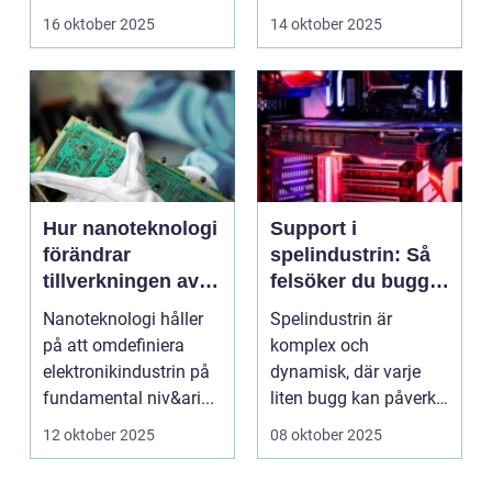
och lärare ...
men ...
16 oktober 2025
14 oktober 2025
Hur nanoteknologi
Support i
förändrar
spelindustrin: Så
tillverkningen av
felsöker du buggar
elektronik
och förbättrar
Nanoteknologi håller
Spelindustrin är
spelupplevelsen
på att omdefiniera
komplex och
elektronikindustrin på
dynamisk, där varje
fundamental niv&ari...
liten bugg kan påverka
spelupplevel...
12 oktober 2025
08 oktober 2025