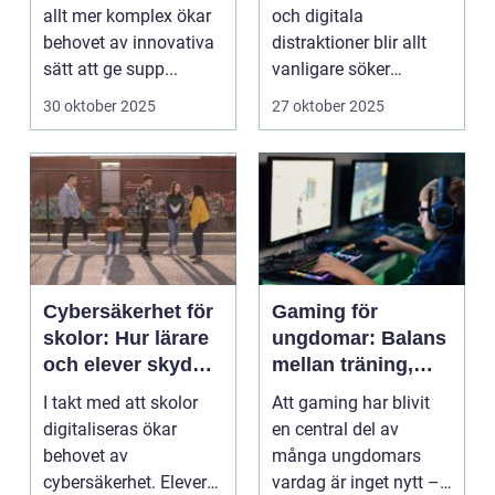
välmående
allt mer komplex ökar
och digitala
behovet av innovativa
distraktioner blir allt
sätt att ge supp...
vanligare söker
mång...
30 oktober 2025
27 oktober 2025
Cybersäkerhet för
Gaming för
skolor: Hur lärare
ungdomar: Balans
och elever skyddar
mellan träning,
sina data
skola och socialt
I takt med att skolor
Att gaming har blivit
liv
digitaliseras ökar
en central del av
behovet av
många ungdomars
cybersäkerhet. Elever
vardag är inget nytt –