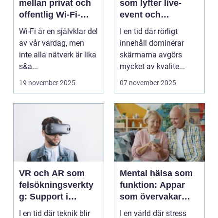
mellan privat och
som lyfter live-
offentlig Wi-Fi-
event och
säkerhet?
varumärken
Wi-Fi är en självklar del
I en tid där rörligt
av vår vardag, men
innehåll dominerar
inte alla nätverk är lika
skärmarna avgörs
s&a...
mycket av kvalite...
19 november 2025
07 november 2025
VR och AR som
Mental hälsa som
felsökningsverkty
funktion: Appar
g: Support i
som övervakar
virtuella miljöer
och stärker
I en tid där teknik blir
I en värld där stress