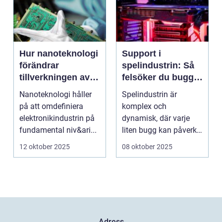
Hur nanoteknologi
Support i
förändrar
spelindustrin: Så
tillverkningen av
felsöker du buggar
elektronik
och förbättrar
Nanoteknologi håller
Spelindustrin är
spelupplevelsen
på att omdefiniera
komplex och
elektronikindustrin på
dynamisk, där varje
fundamental niv&ari...
liten bugg kan påverka
spelupplevel...
12 oktober 2025
08 oktober 2025
Adress