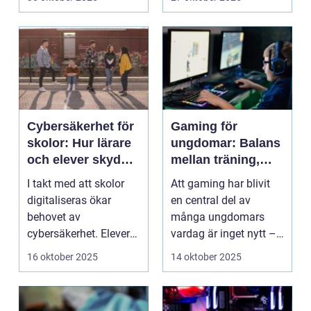
Cybersäkerhet för
Gaming för
skolor: Hur lärare
ungdomar: Balans
och elever skyddar
mellan träning,
sina data
skola och socialt
I takt med att skolor
Att gaming har blivit
liv
digitaliseras ökar
en central del av
behovet av
många ungdomars
cybersäkerhet. Elever
vardag är inget nytt –
och lärare ...
men ...
16 oktober 2025
14 oktober 2025