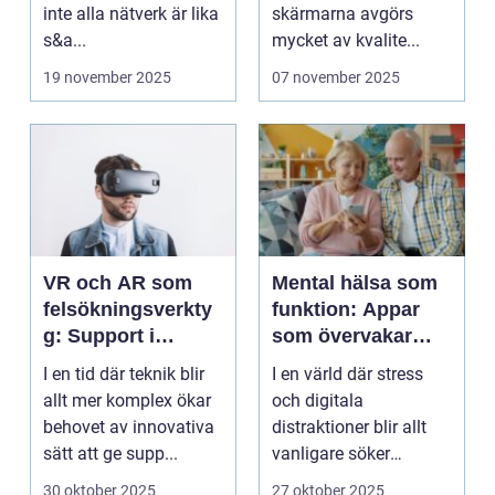
inte alla nätverk är lika
skärmarna avgörs
s&a...
mycket av kvalite...
19 november 2025
07 november 2025
VR och AR som
Mental hälsa som
felsökningsverkty
funktion: Appar
g: Support i
som övervakar
virtuella miljöer
och stärker
I en tid där teknik blir
I en värld där stress
välmående
allt mer komplex ökar
och digitala
behovet av innovativa
distraktioner blir allt
sätt att ge supp...
vanligare söker
mång...
30 oktober 2025
27 oktober 2025