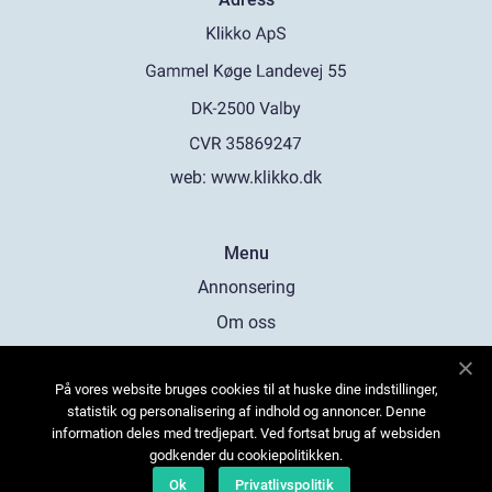
web:
www.klikko.dk
Menu
Annonsering
Om oss
Cookies
På vores website bruges cookies til at huske dine indstillinger,
Kontakta oss
statistik og personalisering af indhold og annoncer. Denne
Sitemap
information deles med tredjepart. Ved fortsat brug af websiden
godkender du cookiepolitikken.
Ok
Privatlivspolitik