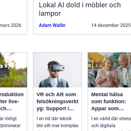
Lokal AI dold i möbler och
lampor
mars 2026
Adam Wallin
14 december 2025
roduktion
VR och AR som
Mental hälsa
ter live-
felsökningsverkt
som funktion:
och
yg: Support i
Appar som
rken
virtuella miljöer
övervakar och
är rörligt
I en tid där teknik
I en värld där stres
stärker
 dominerar
blir allt mer komplex
och digitala
välmående