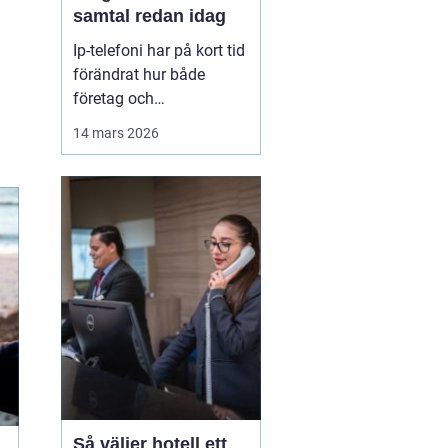
samtal redan idag
Ip-telefoni har på kort tid
förändrat hur både
företag och
privatpersoner ser på sin
14 mars 2026
kommunikation. I stället
för att kopplas genom
det gamla kopparnätet
går samtalen via
internet. Kostnaderna
sjunker, flexibiliteten
ökar och möjligheterna
att bygga ...
Så väljer hotell ett