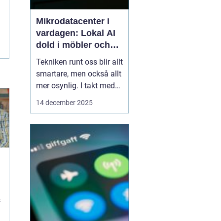
Mikrodatacenter i
vardagen: Lokal AI
dold i möbler och
lampor
Tekniken runt oss blir allt
smartare, men också allt
mer osynlig. I takt med
att lokal AI flyttar från
14 december 2025
avlägsna serverhallar in i
vardagsföremål
förändras hur vi tänker
kring beräkning,
integritet och k...
s