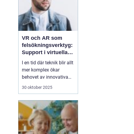
VR och AR som
felsökningsverktyg:
Support i virtuella
miljöer
I en tid där teknik blir allt
mer komplex ökar
behovet av innovativa
sätt att ge support. VR
30 oktober 2025
(virtuell verklighet) och
AR (förstärkt verklighet)
erbjuder nya möjligheter
för felsökning, där
supportpersonal...