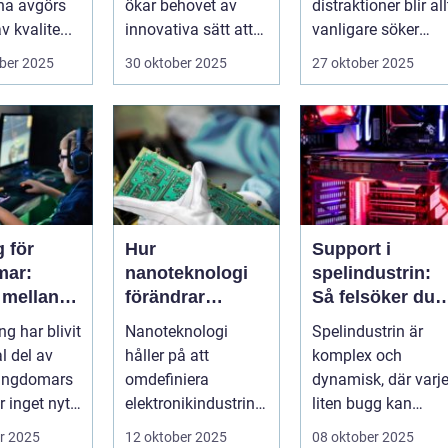
na avgörs
ökar behovet av
distraktioner blir all
 kvalite...
innovativa sätt att
vanligare söker
ge supp...
mång...
ber 2025
30 oktober 2025
27 oktober 2025
 för
Hur
Support i
mar:
nanoteknologi
spelindustrin:
 mellan
förändrar
Så felsöker du
, skola
tillverkningen av
buggar och
g har blivit
Nanoteknologi
Spelindustrin är
ialt liv
elektronik
förbättrar
l del av
håller på att
komplex och
spelupplevelse
ungdomars
omdefiniera
dynamisk, där varj
 inget nytt
elektronikindustrin
liten bugg kan
på fundamental
påverka
r 2025
12 oktober 2025
08 oktober 2025