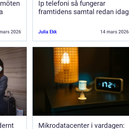
Ip telefoni så fungerar
a
framtidens samtal redan idag
mars 2026
Julia Ekk
14 mars 2026
dernt
Mikrodatacenter i vardagen: