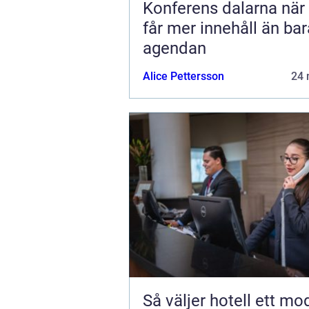
Konferens dalarna när möten
får mer innehåll än bar
agendan
Alice Pettersson
24 
Så väljer hotell ett mo