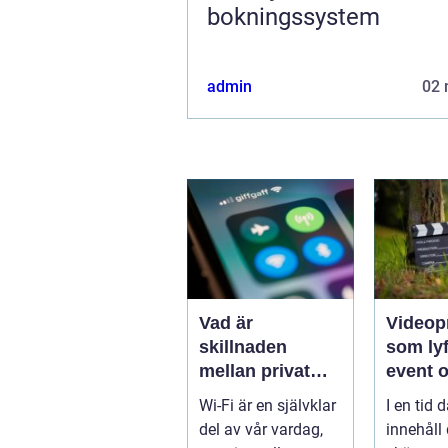
bokningssystem
admin
02 
Vad är
Videop
skillnaden
som lyf
mellan privat
event 
och offentlig Wi-
varumä
Wi-Fi är en självklar
I en tid d
Fi-säkerhet?
del av vår vardag,
innehåll