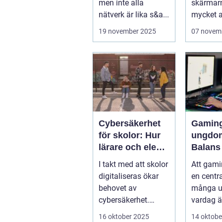
men inte alla
skärmar
nätverk är lika s&a...
mycket av
19 november 2025
07 novem
Cybersäkerhet
Gaming
för skolor: Hur
ungdo
lärare och elever
Balans
skyddar sina
träning
I takt med att skolor
Att gamin
data
och soc
digitaliseras ökar
en centra
behovet av
många 
cybersäkerhet.
vardag är
Elever och lärare ...
– men ...
16 oktober 2025
14 oktobe