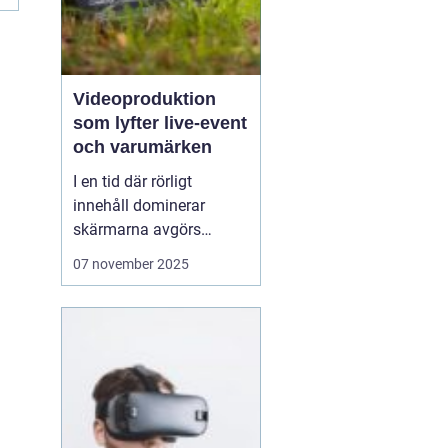
Videoproduktion
som lyfter live-event
och varumärken
I en tid där rörligt
innehåll dominerar
skärmarna avgörs
mycket av kvaliteten på
07 november 2025
hur en idé blir film. När
process, teknik och
människor samspelar
kan budskapet bli både
tydligt och minnesvä...