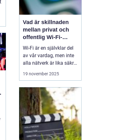
t
Vad är skillnaden
mellan privat och
offentlig Wi-Fi-
säkerhet?
Wi-Fi är en självklar del
av vår vardag, men inte
alla nätverk är lika säkra.
Privata nätverk hemma
19 november 2025
erbjuder ofta stark
kryptering och kontroll
över vilka som får
ansluta, medan
offentliga Wi-Fi-nät...
n
e