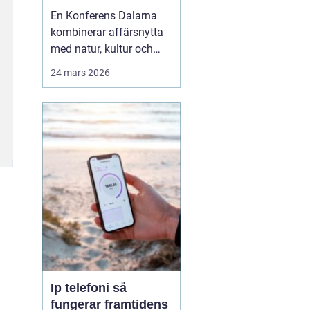
agendan
En Konferens Dalarna
kombinerar affärsnytta
med natur, kultur och
lugn på ett sätt som
24 mars 2026
många företag
efterfrågar i dag.
Regionen lockar med
kort restid från
storstäderna, tydlig
årstidskänsla, stark lokal
matkultur och en miljö
som gör det lättare fö...
Ip telefoni så
fungerar framtidens