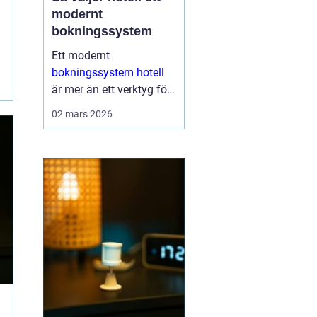
modernt
bokningssystem
Ett modernt
bokningssystem hotell
är mer än ett verktyg för
att fylla rum. För många
02 mars 2026
anläggningar är
systemet själva navet i
verksamheten. Här
hanteras bokningar,
incheckning, betalningar,
gäs...