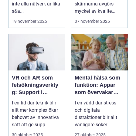
inte alla nätverk är lika
skärmarna avgörs
s&a...
mycket av kvalite...
19 november 2025
07 november 2025
VR och AR som
Mental hälsa som
felsökningsverkty
funktion: Appar
g: Support i
som övervakar
virtuella miljöer
och stärker
I en tid där teknik blir
I en värld där stress
välmående
allt mer komplex ökar
och digitala
behovet av innovativa
distraktioner blir allt
sätt att ge supp...
vanligare söker
mång...
30 oktober 2025
27 oktober 2025