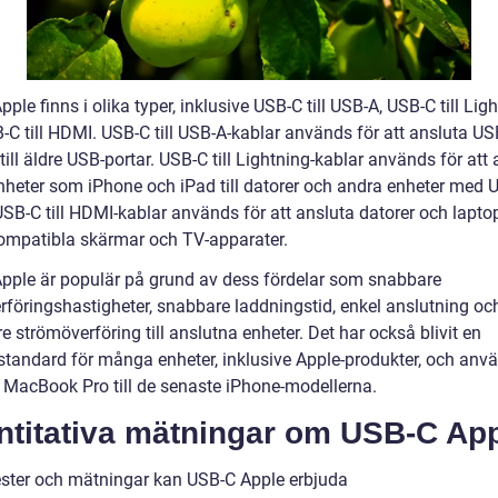
ple finns i olika typer, inklusive USB-C till USB-A, USB-C till Lig
-C till HDMI. USB-C till USB-A-kablar används för att ansluta US
till äldre USB-portar. USB-C till Lightning-kablar används för att
nheter som iPhone och iPad till datorer och andra enheter med 
USB-C till HDMI-kablar används för att ansluta datorer och laptops
mpatibla skärmar och TV-apparater.
pple är populär på grund av dess fördelar som snabbare
rföringshastigheter, snabbare laddningstid, enkel anslutning oc
 strömöverföring till anslutna enheter. Det har också blivit en
istandard för många enheter, inklusive Apple-produkter, och anvä
ån MacBook Pro till de senaste iPhone-modellerna.
ntitativa mätningar om USB-C App
tester och mätningar kan USB-C Apple erbjuda