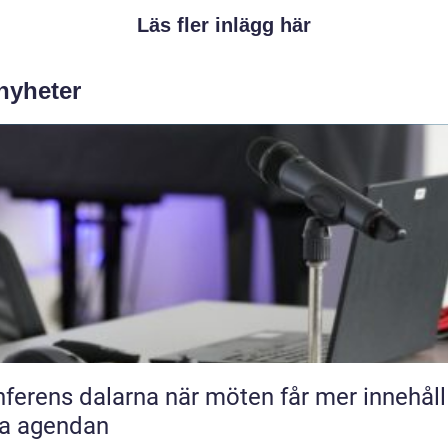
Läs fler inlägg här
 nyheter
s dalarna när möten får mer innehåll än
ra agendan