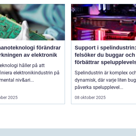
nanoteknologi förändrar
Support i spelindustrin
erkningen av elektronik
felsöker du buggar och
förbättrar spelupplevel
knologi håller på att
niera elektronikindustrin på
Spelindustrin är komplex oc
ental niv&ari...
dynamisk, där varje liten bu
påverka spelupplevel...
ober 2025
08 oktober 2025