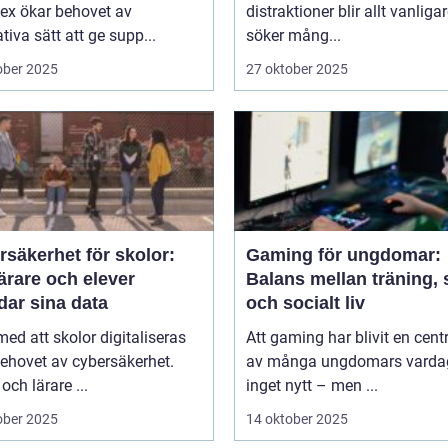
ex ökar behovet av
distraktioner blir allt vanliga
tiva sätt att ge supp...
söker mång...
ober 2025
27 oktober 2025
säkerhet för skolor:
Gaming för ungdomar:
ärare och elever
Balans mellan träning, 
dar sina data
och socialt liv
 med att skolor digitaliseras
Att gaming har blivit en centr
ehovet av cybersäkerhet.
av många ungdomars varda
och lärare ...
inget nytt – men ...
ober 2025
14 oktober 2025