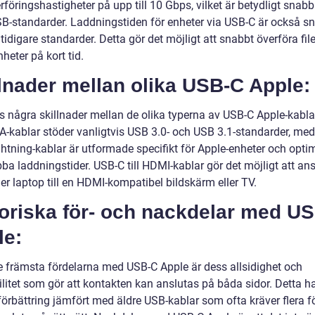
föringshastigheter på upp till 10 Gbps, vilket är betydligt snab
SB-standarder. Laddningstiden för enheter via USB-C är också s
idigare standarder. Detta gör det möjligt att snabbt överföra fil
heter på kort tid.
lnader mellan olika USB-C Apple:
ns några skillnader mellan de olika typerna av USB-C Apple-kabla
B-A-kablar stöder vanligtvis USB 3.0- och USB 3.1-standarder, me
ightning-kablar är utformade specifikt för Apple-enheter och opt
ba laddningstider. USB-C till HDMI-kablar gör det möjligt att an
ler laptop till en HDMI-kompatibel bildskärm eller TV.
toriska för- och nackdelar med U
le:
e främsta fördelarna med USB-C Apple är dess allsidighet och
ilitet som gör att kontakten kan anslutas på båda sidor. Detta ha
förbättring jämfört med äldre USB-kablar som ofta kräver flera f