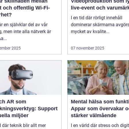
r skillnaden mellan
Videoproduktion som ly
t och offentlig Wi-Fi-
live-event och varumär
rhet?
I en tid där rörligt innehåll
är en självklar del av vår
dominerar skärmarna avgör
, men inte alla nätverk är
mycket av kvalite...
a...
ember 2025
07 november 2025
ch AR som
Mental hälsa som funkt
ökningsverktyg: Support
Appar som övervakar o
tuella miljöer
stärker välmående
d där teknik blir allt mer
I en värld där stress och digi